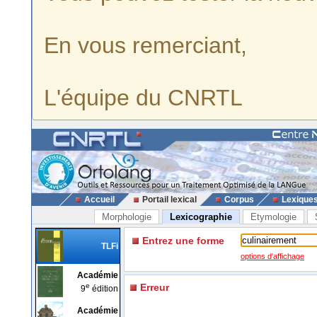
En vous remerciant,
L'équipe du CNRTL
Accueil
Portail lexical
Corpus
Lexique
Morphologie
Lexicographie
Etymologie
Entrez une forme
TLFi
options d'affichage
Académie
e
Erreur
9
édition
Académie