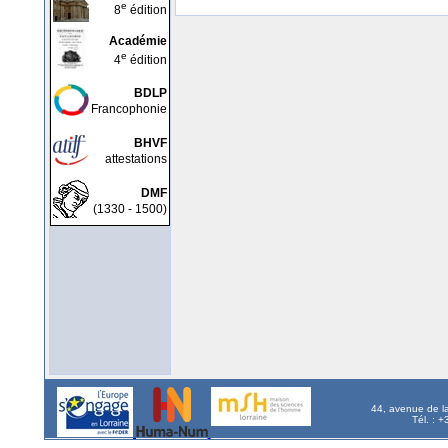
e
8
édition
Académie
e
4
édition
BDLP
Francophonie
BHVF
attestations
DMF
(1330 - 1500)
44, avenue de l
Tél. : 