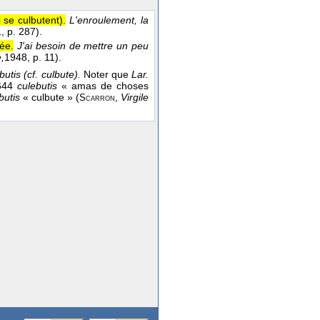
se culbutent).
L'enroulement, la
1
, p. 287).
ée.
J'ai besoin de mettre un peu
,
1948
, p. 11).
butis (cf. culbute).
Noter que
Lar.
644
culebutis
« amas de choses
butis
« culbute » (
,
Virgile
Scarron