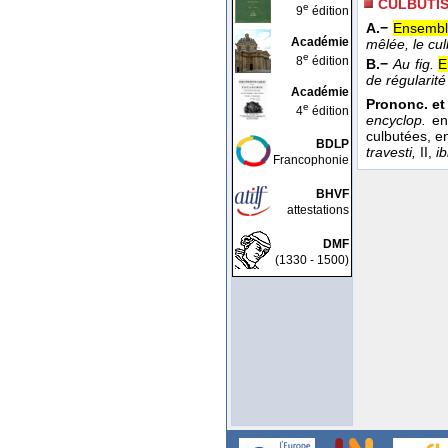
CULBUTI
e
9
édition
A.−
Ensemble
Académie
mêlée, le cul
e
8
édition
B.−
Au fig.
E
de régularit
Académie
Prononc. et 
e
4
édition
encyclop.
en
culbutées, e
BDLP
travesti,
II,
ib
Francophonie
BHVF
attestations
DMF
(1330 - 1500)