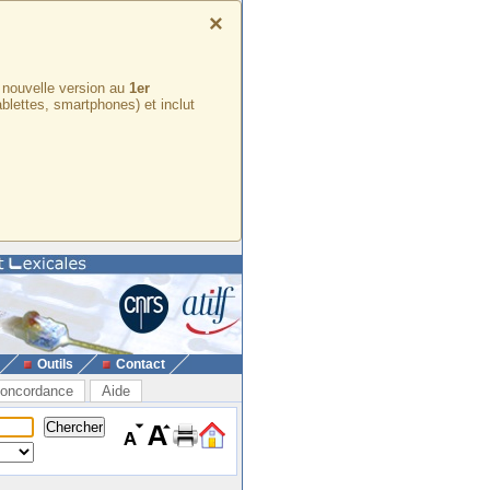
×
e nouvelle version au
1er
ablettes, smartphones) et inclut
Outils
Contact
oncordance
Aide