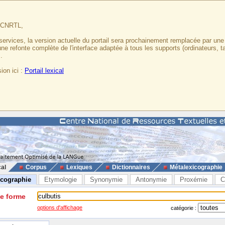
u CNRTL,
services, la version actuelle du portail sera prochainement remplacée par un
 une refonte complète de l'interface adaptée à tous les supports (ordinateurs, t
.
ion ici :
Portail lexical
cal
Corpus
Lexiques
Dictionnaires
Métalexicographie
icographie
Etymologie
Synonymie
Antonymie
Proxémie
C
ne forme
options d'affichage
catégorie :