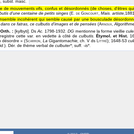
S
, subst. masc.
 de mouvements vifs, confus et désordonnés (de choses, d'êtres qui 
butis d'une centaine de petits singes
(
,
Mais. artiste,
188
E. de Goncourt
nsemble incohérent qui semble causé par une bousculade désordonn
é dans ce fatras, ce culbutis d'images et de pensées
(
,
Algorithme
Arnoux
Orth. :
[kylbyti]. Ds
Ac.
1798-1932.
DG
mentionne la forme vieillie
cule
registre cette var. en vedette à côté de
culbutis.
Étymol. et Hist.
1
n désordre » (
,
La Gigantomachie,
ch. V ds
); 1648-53
cul
Scarron
Littré
id.
). Dér. de thème verbal de
culbuter
*; suff.
-is
*.