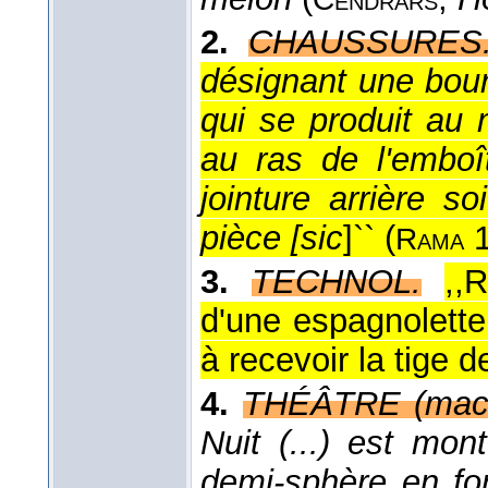
2.
CHAUSSURES
désignant une bours
qui se produit au 
au ras de l'emboî
jointure arrière s
pièce [sic
]`` (
1
Rama
3.
TECHNOL.
,,
d'une espagnolette
à recevoir la tige d
4.
THÉÂTRE (machi
Nuit (...) est mon
demi-sphère en fo