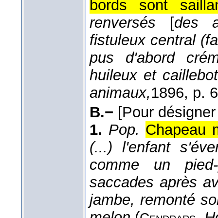
bords sont sailla
renversés
[
des a
fistuleux central (
pus d'abord crém
huileux et caillebo
animaux,
1896
, p. 
B.−
[Pour désigner
1.
Pop.
Chapeau m
(...) l'enfant s'é
comme un pied-pl
saccades après av
jambe, remonté so
melon
(
,
H
Cendrars