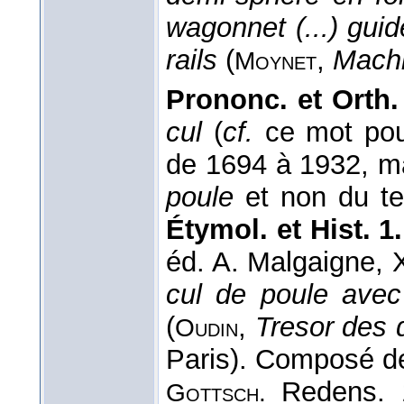
wagonnet (...) gui
rails
(
,
Machi
Moynet
Prononc. et Orth.
cul
(
cf.
ce mot pour 
de 1694 à 1932, mai
poule
et non du ter
Étymol. et Hist. 1.
éd. A. Malgaigne, X
cul de poule avec
(
,
Tresor des 
Oudin
Paris). Composé 
Redens. 
Gottsch.