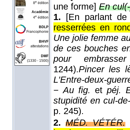
e
8
édition
une forme]
En cul(
Académie
1.
[En parlant de
e
4
édition
resserrées en rond
BDLP
Francophonie
Une jolie femme a
BHVF
de ces bouches en 
attestations
pour embrasser
DMF
(1330 - 1500)
1244).
Pincer les 
L'Entre-deux-guerr
−
Au fig.
et
péj.
E
stupidité en cul-de
p. 245).
2.
MÉD. VÉTÉR.