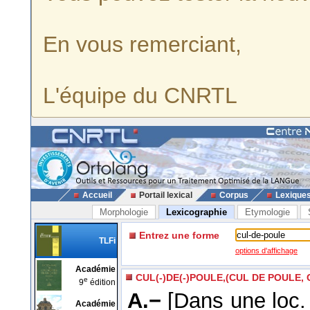
En vous remerciant,
L'équipe du CNRTL
Accueil
Portail lexical
Corpus
Lexique
Morphologie
Lexicographie
Etymologie
Entrez une forme
TLFi
options d'affichage
Académie
CUL(-)DE(-)POULE,(CUL DE POULE,
e
9
édition
A.−
[Dans une loc. 
Académie