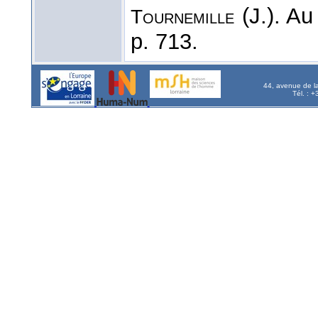
(J.). Au
Tournemille
p. 713.
44, avenue de l
Tél. : 