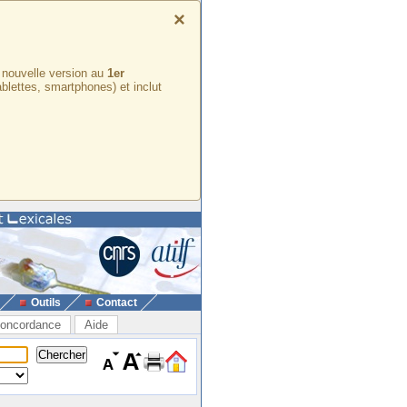
×
e nouvelle version au
1er
ablettes, smartphones) et inclut
Outils
Contact
oncordance
Aide