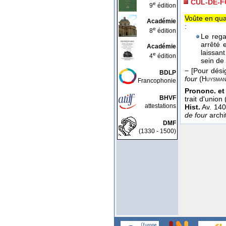
CUL-DE-
e
9
édition
Voûte en qua
Académie
:
e
8
édition
Le rega
arrêté
Académie
laissan
e
4
édition
sein de
−
[Pour dési
BDLP
four
(
Huysma
Francophonie
Prononc. et 
BHVF
trait d'union 
attestations
Hist.
Av. 14
de four
archit
DMF
(1330 - 1500)