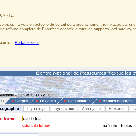
u CNRTL,
services, la version actuelle du portail sera prochainement remplacée par un
 une refonte complète de l'interface adaptée à tous les supports (ordinateurs, t
.
ion ici :
Portail lexical
cal
Corpus
Lexiques
Dictionnaires
Métalexicographie
icographie
Etymologie
Synonymie
Antonymie
Proxémie
C
ne forme
options d'affichage
catégorie :