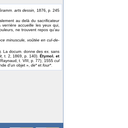
Gramm. arts dessin,
1876, p. 245
alement au delà du sacrificateur
a verrière accueille les yeux qui,
ouleurs, ne trouvent repos qu'au
ce minuscule, voûtée en cul-de-
.). La docum. donne des ex. sans
t,
t. 2, 1869, p. 140).
Étymol. et
 Raynaud, t. VIII, p. 77); 1555
cul
onde d'un objet »,
de
* et
four
*.