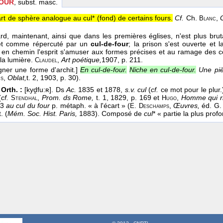
FOUR
, subst. masc.
rt de sphère analogue au cul* (fond) de certains fours.
Cf.
Ch.
,
Blanc
rd, maintenant, ainsi que dans les premières églises, n'est plus brut
 et comme répercuté par un
cul-de-four
; la prison s'est ouverte et l
t en chemin l'esprit s'amuser aux formes précises et au ramage des c
 la lumière.
,
Art poétique,
1907
, p. 211.
Claudel
gner une forme d'archit.]
En cul-de-four.
Niche en cul-de-four.
Une piè
,
Oblat,
t. 2
, 1903
, p. 30).
ns
Orth. :
[kyḓfu:ʀ]. Ds
Ac.
1835 et 1878,
s.v. cul
(
cf.
ce mot pour le plur
(
cf.
,
Prom. ds Rome,
t. 1, 1829, p. 169 et
,
Homme qui ri
Stendhal
Hugo
03
au cul du four
p. métaph. « à l'écart » (
,
Œuvres,
éd. G.
E. Deschamps
. (
Mém. Soc. Hist. Paris,
1883). Composé de
cul
* « partie la plus prof