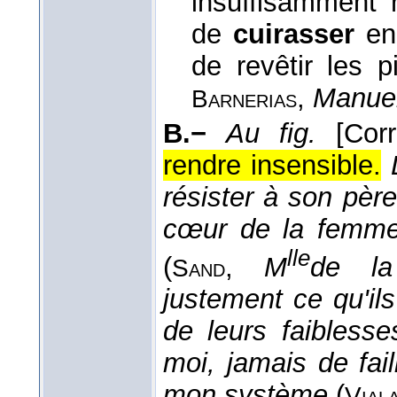
insuffisamment r
de
cuirasser
en 
de revêtir les 
,
Manuel
Barnerias
B.−
Au fig.
[Co
rendre insensible.
résister à son pèr
cœur de la femme,
lle
(
,
M
de la 
Sand
justement ce qu'ils
de leurs faiblesse
moi, jamais de fail
mon système
(
Vial