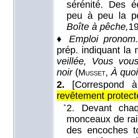
sérénité. Des é
peu à peu la p
Boîte à pêche,
1
♦
Emploi pronom
prép. indiquant la 
veillée, Vous vou
noir
(
,
À quoi 
Musset
2.
[Correspond
revêtement protect
2. Devant chaq
monceaux de rail
des encoches to