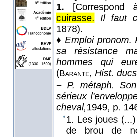
e
8
édition
1.
[Correspond
Académie
cuirasse.
Il faut 
e
4
édition
1878
).
BDLP
Francophonie
♦
Emploi pronom.
BHVF
sa résistance m
attestations
hommes qui eure
DMF
(1330 - 1500)
(
,
Hist. ducs
Barante
−
P. métaph.
Son
sérieux l'enveloppe
cheval,
1949
, p. 14
1. Les joues (...
de brou de noi