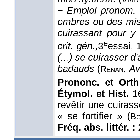
−
Emploi pronom.
ombres ou des misè
cuirassant pour y 
e
crit. gén.,
3
essai
, 
(...) se cuirasser
badauds
(
,
Av
Renan
Prononc. et Orth
Étymol. et Hist.
16
revêtir une cuirass
« se fortifier » (
Bo
Fréq. abs. littér. :