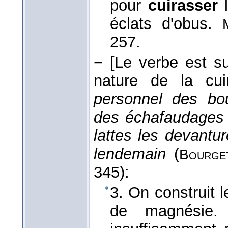
pour
cuirasser
l
éclats d'obus.
257.
−
[Le verbe est su
nature de la cui
personnel des bou
des échafaudages (
lattes les devantu
lendemain
(
Bourge
345):
3. On construit l
de magnésie.