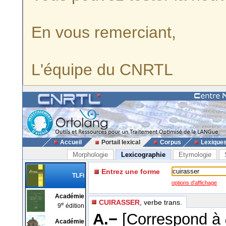
En vous remerciant,
L'équipe du CNRTL
Accueil
Portail lexical
Corpus
Lexique
Morphologie
Lexicographie
Etymologie
Entrez une forme
TLFi
options d'affichage
Académie
CUIRASSER
, verbe trans.
e
9
édition
A.−
[Correspond à
Académie