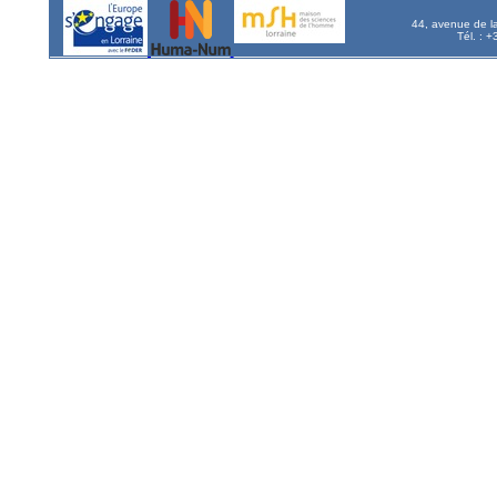
44, avenue de l
Tél. : 