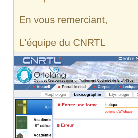
En vous remerciant,
L'équipe du CNRTL
Accueil
Portail lexical
Corpus
Lexique
Morphologie
Lexicographie
Etymologie
Entrez une forme
TLFi
options d'affichage
Académie
e
Erreur
9
édition
Académie