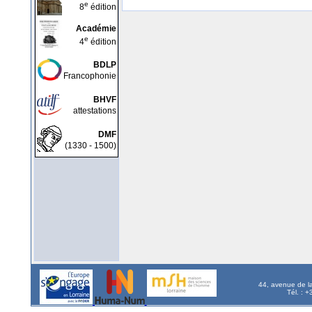
e
8
édition
Académie
e
4
édition
BDLP
Francophonie
BHVF
attestations
DMF
(1330 - 1500)
44, avenue de l
Tél. : 