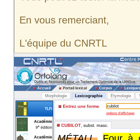
En vous remerciant,
L'équipe du CNRTL
Accueil
Portail lexical
Corpus
Lexique
Morphologie
Lexicographie
Etymologie
Entrez une forme
TLFi
options d'affichage
Académie
CUBILOT
, subst. masc.
e
9
édition
MÉTALL.
Four à 
Académie