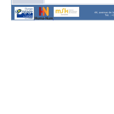
44, avenue de l
Tél. : 