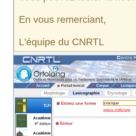
En vous remerciant,
L'équipe du CNRTL
Accueil
Portail lexical
Corpus
Lexique
Morphologie
Lexicographie
Etymologie
Entrez une forme
TLFi
options d'affichage
Académie
e
Erreur
9
édition
Académie