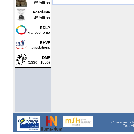
e
8
édition
Académie
e
4
édition
BDLP
Francophonie
BHVF
attestations
DMF
(1330 - 1500)
44, avenue de l
Tél. : 