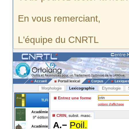
En vous remerciant,
L'équipe du CNRTL
Accueil
Portail lexical
Corpus
Lexique
Morphologie
Lexicographie
Etymologie
Entrez une forme
TLFi
options d'affichage
Académie
CRIN
, subst. masc.
e
9
édition
A.−
Poil.
Académie