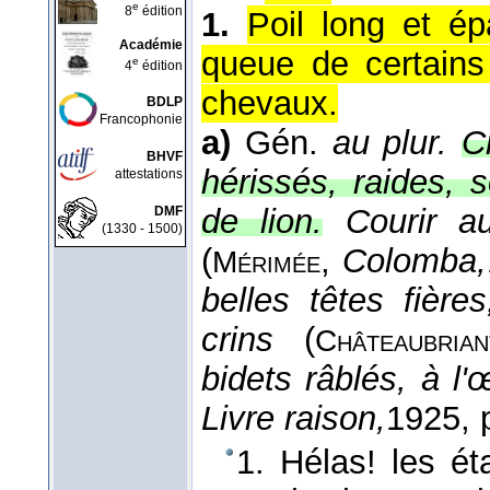
e
8
édition
1.
Poil long et ép
Académie
queue de certains
e
4
édition
chevaux.
BDLP
Francophonie
a)
Gén.
au plur.
C
BHVF
hérissés, raides, 
attestations
de lion.
Courir a
DMF
(1330 - 1500)
(
,
Colomba,
Mérimée
belles têtes fièr
crins
(
Châteaubrian
bidets râblés, à l'
Livre raison,
1925
, 
1. Hélas! les éta