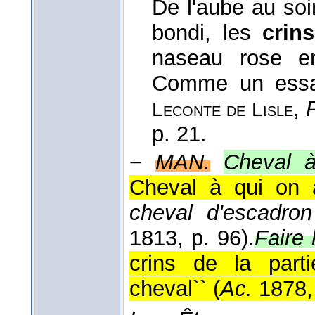
De l'aube au soi
bondi, les
crins
naseau rose e
Comme un essaim
,
Leconte de Lisle
p. 21.
−
MAN.
Cheval à
Cheval à qui on a
cheval d'escadron
1813
, p. 96).
Faire 
crins de la part
cheval`` (
Ac.
1878,