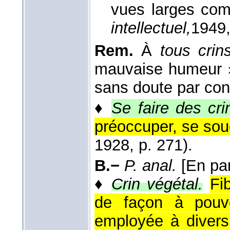
vues larges co
intellectuel,
1949
Rem.
À
tous crin
mauvaise humeur 
sans doute par con
♦
Se faire des cri
préoccuper, se sou
1928, p. 271).
B.−
P. anal.
[En par
♦
Crin végétal.
Fi
de façon à pouvo
employée à divers 