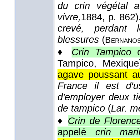
du crin végétal a
vivre,
1884
, p. 862)
crevé, perdant 
blessures
(
Bernano
♦
Crin Tampico
Tampico, Mexique
agave poussant au
France il est d'u
d'employer deux ti
de tampico
(
Lar. m
♦
Crin de Florenc
appelé
crin mari