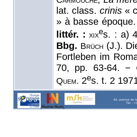
lat. class.
crinis
« c
» à basse époque
e
littér. :
s. : a)
xix
Bbg.
(J.). D
Brüch
Fortleben im Rom
70, pp. 63-64. −
e
2
s. t. 2 197
Quem.
44, avenue de l
Tél. : 