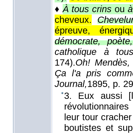
♦
À tous crins
ou
à
cheveux.
Chevelu
épreuve, énergi
démocrate, poète,
catholique à to
174).
Oh! Mendès, l
Ça l'a pris comm
Journal,
1895
, p. 2
3. Eux aussi [l
révolutionnaire
leur tour cracher
boutistes et sup