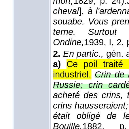
mort,
1829
, p. 24).
cheval
],
à l'ardenn
souabe. Vous prene
terne. Surtou
Ondine,
1939
, I, 2,
2.
En partic.,
gén.
a)
Ce poil traité
industriel.
Crin de 
Russie; crin cardé
acheté des crins, 
crins hausseraient; 
était obligé de l
Bouille,
1882
, p.