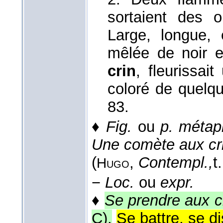
sortaient des 
Large, longue, 
mêlée de noir e
crin
, fleurissai
coloré de quelq
83.
♦
Fig.
ou
p. métap
Une comète aux cr
(
,
Contempl.,
t
Hugo
−
Loc.
ou
expr.
♦
Se prendre aux c
C).
Se battre, se d