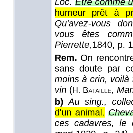
Loc.
Être comme un
humeur prêt à pr
Qu'avez-vous don
vous êtes comm
Pierrette,
1840
, p. 
Rem.
On rencontr
sans doute par c
moins à crin, voilà 
vin
(
,
Mam
H. Bataille
b)
Au sing., collec
d'un animal.
Cheva
ces cadavres, le c