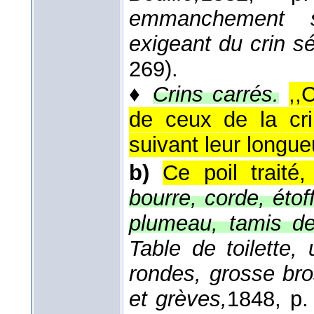
emmanchement sp
exigeant du crin s
269).
♦
Crins carrés.
,,
de ceux de la cr
suivant leur longueu
b)
Ce poil traité
bourre, corde, étoff
plumeau, tamis de 
Table de toilette,
rondes, grosse bro
et grèves,
1848
, p.