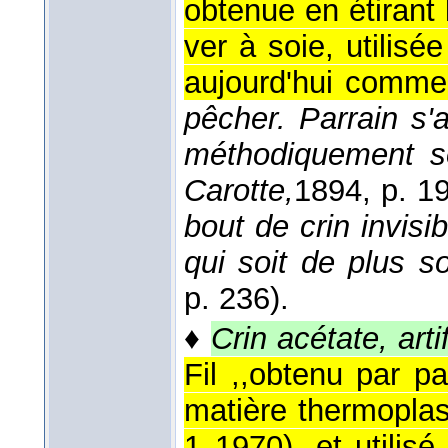
obtenue en étirant 
ver à soie, utilisé
aujourd'hui comme f
pêcher. Parrain s'
méthodiquement s
Carotte,
1894
, p. 1
bout de crin invisib
qui soit de plus s
p. 236).
♦
Crin acétate, artif
Fil ,,obtenu par pa
matière thermoplas
1 1970), et utilisé