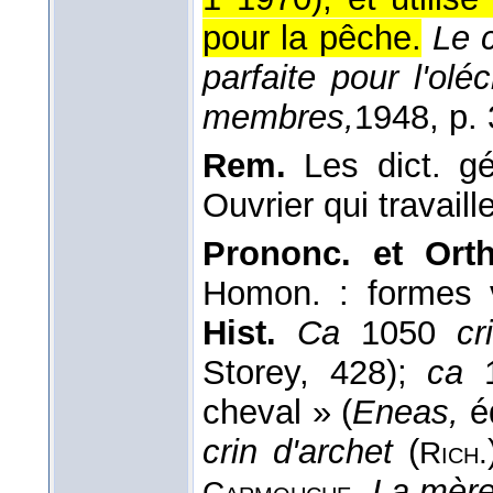
pour la pêche.
Le 
parfaite pour l'olé
membres,
1948
, p. 
Rem.
Les dict. gé
Ouvrier qui travaille
Prononc. et Orth
Homon. : formes 
Hist.
Ca
1050
c
Storey, 428);
ca
1
cheval » (
Eneas,
éd
crin d'archet
(
Rich.
,
La mère
Carmouche