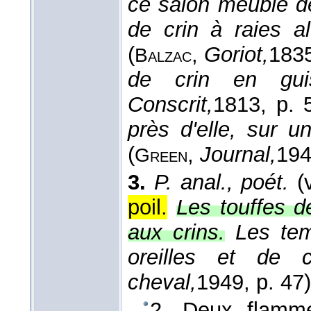
ce salon meublé de
de crin à raies a
(
,
Goriot,
183
Balzac
de crin en gu
Conscrit,
1813
, p. 
près d'elle, sur 
(
,
Journal,
19
Green
3.
P. anal., poét.
(
poil.
Les touffes d
aux crins.
Les te
oreilles et de c
cheval,
1949
, p. 47)
2. Deux flamme