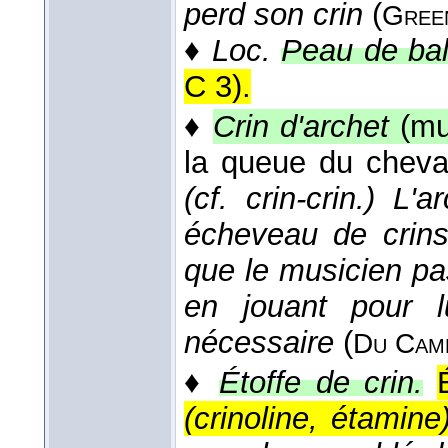
perd son crin
(
Gree
♦
Loc.
Peau de ball
C 3).
♦
Crin d'archet
(mu
la queue du cheval
(cf. crin-crin.) L
écheveau de crins
que le musicien pa
en jouant pour l
nécessaire
(
Du Cam
♦
Étoffe de crin.
(crinoline, étamine)