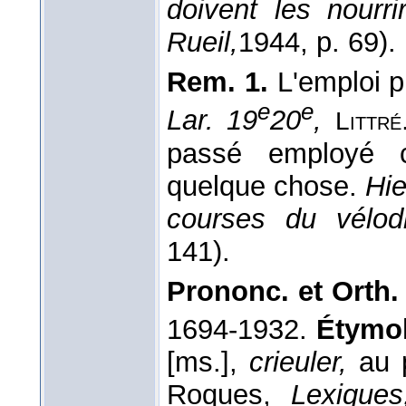
doivent les nourr
Rueil,
1944
, p. 69).
Rem. 1.
L'emploi p
e
e
Lar. 19
20
,
Littré
passé employé c
quelque chose.
Hie
courses du vélo
141).
Prononc. et Orth. 
1694-1932.
Étymol.
[ms.],
crieuler,
au p
Roques,
Lexiques