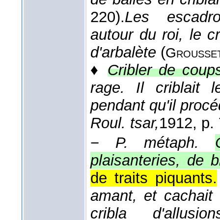
220).
Les escadro
autour du roi, le c
d'arbalète
(
Grousse
♦
Cribler de coup
rage. Il criblait
pendant qu'il procéd
Roul. tsar,
1912
, p.
−
P. métaph.
plaisanteries, de b
de traits piquants.
amant, et cachait 
cribla d'allusi