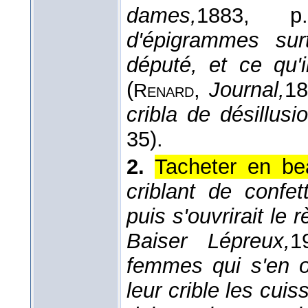
dames,
1883
, p.
d'épigrammes surt
député, et ce qu'i
(
,
Journal,
18
Renard
cribla de désillusi
35).
2.
Tacheter en be
criblant de confett
puis s'ouvrirait le 
Baiser Lépreux,
1
femmes qui s'en o
leur crible les cui