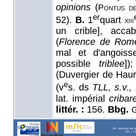
opinions
(
Pontus d
er
52).
B.
1
quart
xiii
un crible], acc
(
Florence de Rom
mal et d'angois
possible
triblee
])
(Duvergier de Hau
e
(v
s. ds
TLL, s.v.,
1
lat. impérial
cribar
littér. :
156.
Bbg.
G
44, avenue de l
Tél. : 