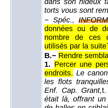
dans son hideux ta
torts vous sont rem
−
Spéc.,
INFORM
données ou de do
nombre de ces 
utilisés par la suite`
B.−
Rendre semblab
1.
Percer une per
endroits.
Le canon 
les flots tranquill
Enf. Cap. Grant,
t
était là, offrant u
de balles en cribla