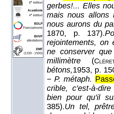
e
8
édition
gerbes!... Elles no
Académie
mais nous allons l
e
4
édition
nous aurons du pa
BDLP
Francophonie
1870
, p. 137).
Po
BHVF
rejointements, on 
attestations
ne conserver que 
DMF
(1330 - 1500)
millimètre
(
Clér
bétons,
1953
, p. 15
−
P. métaph.
Passe
crible, c'est-à-di
bien pour qu'il s
385).
Un tel, prêtr