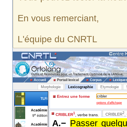
En vous remerciant,
L'équipe du CNRTL
Accueil
Portail lexical
Corpus
Lexique
Morphologie
Lexicographie
Etymologie
Entrez une forme
TLFi
options d'affichage
Académie
2
1
CRIBLER
,
CRIBLER
, verbe trans.
e
9
édition
A.−
Passer quelqu
Académie