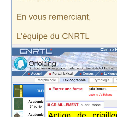
En vous remerciant,
L'équipe du CNRTL
Accueil
Portail lexical
Corpus
Lexique
Morphologie
Lexicographie
Etymologie
Entrez une forme
TLFi
options d'affichage
Académie
CRIAILLEMENT
, subst. masc.
e
9
édition
Action de criaill
Académie