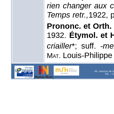
rien changer aux c
Temps retr.,
1922
, 
Prononc. et Orth. 
1932.
Étymol. et H
criailler
*; suff.
-me
Louis-Philippe
Mat.
44, avenue de l
Tél. : 