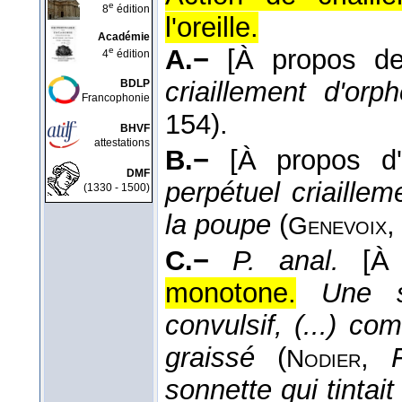
e
8
édition
l'oreille.
Académie
A.−
[À propos de
e
4
édition
criaillement d'orph
BDLP
Francophonie
154).
BHVF
attestations
B.−
[À propos d'
DMF
perpétuel criaille
(1330 - 1500)
la poupe
(
,
Genevoix
C.−
P. anal.
[À
monotone.
Une s
convulsif, (...) c
graissé
(
,
Nodier
sonnette qui tinta