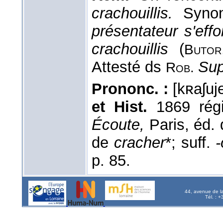
crachouillis.
Syno
présentateur s'eff
crachouillis
(
Butor
Attesté ds
Sup
Rob.
Prononc. :
[kʀaʃuj
et Hist.
1869 régi
Écoute,
Paris, éd.
de
cracher
*; suff.
-
p. 85.
44, avenue de l
Tél. : 