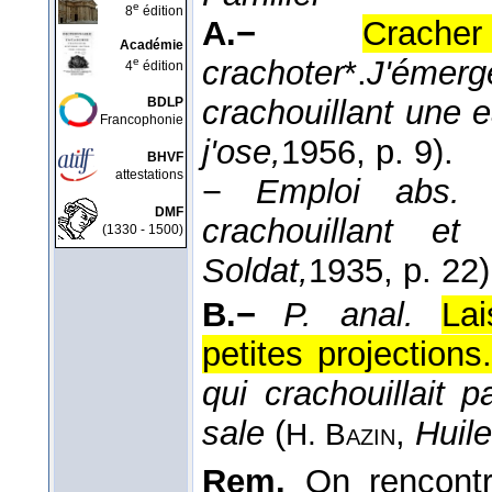
e
8
édition
A.−
Crach
Académie
crachoter
*.
J'émer
e
4
édition
crachouillant une e
BDLP
Francophonie
j'ose,
1956
, p. 9).
BHVF
attestations
−
Emploi abs.
DMF
crachouillant e
(1330 - 1500)
Soldat,
1935
, p. 22)
B.−
P. anal.
La
petites projections.
qui crachouillait 
sale
(
,
Huile
H. Bazin
Rem.
On rencontr