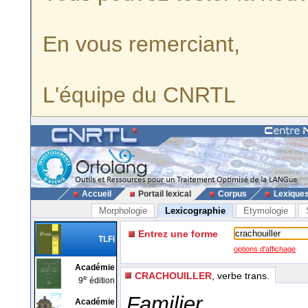
En vous remerciant,
L'équipe du CNRTL
Accueil
Portail lexical
Corpus
Lexique
Morphologie
Lexicographie
Etymologie
Entrez une forme
TLFi
options d'affichage
Académie
CRACHOUILLER
, verbe trans.
e
9
édition
Familier
Académie