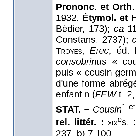
Prononc. et Orth.
1932.
Étymol. et 
Bédier, 173);
ca
1
Constans, 2737);
,
Erec,
éd. M
Troyes
consobrinus
« cou
puis « cousin germa
d'une forme abrég
enfantin (
FEW
t. 2,
1 et
STAT. −
Cousin
e
rel. littér. :
s. 
xix
237, b) 7 100.