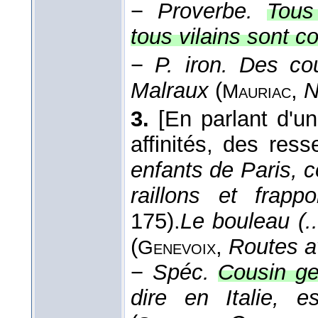
−
Proverbe.
Tous
tous vilains sont 
−
P. iron.
Des co
Malraux
(
,
N
Mauriac
3.
[En parlant d'u
affinités, des res
enfants de Paris, 
raillons et frapp
175).
Le bouleau (.
(
,
Routes a
Genevoix
−
Spéc.
Cousin ge
dire en Italie, e