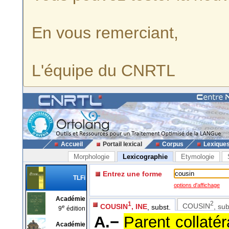
En vous remerciant,
L'équipe du CNRTL
Accueil
Portail lexical
Corpus
Lexique
Morphologie
Lexicographie
Etymologie
Entrez une forme
TLFi
options d'affichage
Académie
2
1
COUSIN
, su
COUSIN
, INE
, subst.
e
9
édition
A.−
Parent collatér
Académie