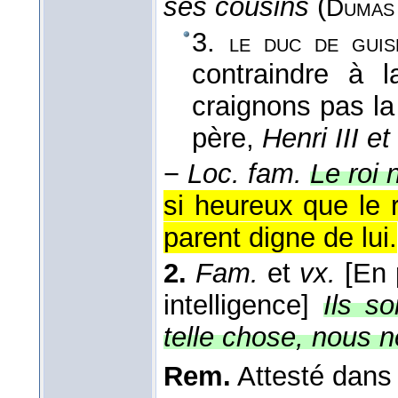
ses cousins
(
Dumas
3.
le duc de guis
contraindre à l
craignons pas la
père
,
Henri III et
−
Loc. fam.
Le roi 
si heureux que le 
parent digne de lui.
2.
Fam.
et
vx.
[En 
intelligence]
Ils s
telle chose, nous 
Rem.
Attesté dan