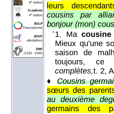
e
8
édition
leurs descendant
Académie
cousins par allia
e
4
édition
bonjour (mon) cous
BDLP
Francophonie
1. Ma
cousine
BHVF
attestations
Mieux qu'une sœ
DMF
saison de mal
(1330 - 1500)
toujours, ce
complètes,
t. 2,
♦
Cousins germai
sœurs des parents
au deuxième degr
germains des pa