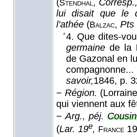
(
,
Corresp.
Stendhal
lui disait que le
l'athée
(
,
Pts 
Balzac
4. Que dites-vou
germaine
de la 
de Gazonal en lu
compagnonne..
savoir,
1846
, p. 
−
Région.
(Lorraine
qui viennent aux fêt
−
Arg., péj.
Cousin
e
(
Lar. 19
,
19
France