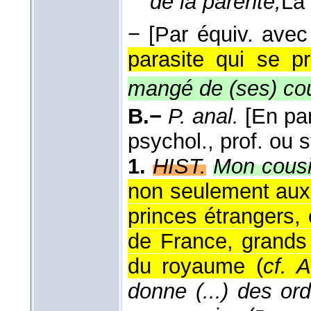
de la parenté,
La
−
[Par équiv. ave
parasite qui se p
mangé de (ses) co
B.−
P. anal.
[En par
psychol., prof. ou 
1.
HIST.
Mon cousi
non seulement aux 
princes étrangers,
de France, grands
du royaume (
cf. A
donne (...) des or