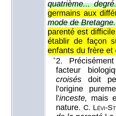
quatrième... degré
germains aux diffé
mode de Bretagne.
parenté est diffici
établir de façon s
enfants du frère et
2. Précisément 
facteur biolog
croisés
doit per
l'origine purem
l'
inceste,
mais en
nature.
C. Lévi-S