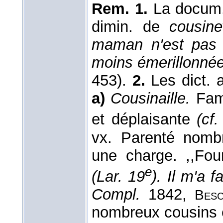
Rem. 1.
La docum. 
dimin. de
cousine
maman n'est pas 
moins émerillonnée
453).
2.
Les dict. a
a)
Cousinaille.
Fam.
et déplaisante
(cf.
vx. Parenté nombr
une charge. ,,Fou
e
(Lar. 19
). Il m'a f
Compl.
1842,
Besc
nombreux cousins e