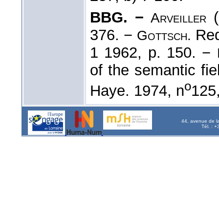
BBG. −
(
Arveiller
376. −
Red
Gottsch.
1 1962, p. 150. −
of the semantic fie
o
Haye. 1974, n
125,
44, avenue de l
Tél. : 