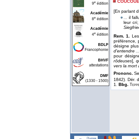
COUCOUE
e
9
édition
[En parlant 
Académie
... il f
e
8
édition
leur cr
Siegfrie
Académie
e
4
édition
Rem. 1.
Les 
préférence, 
BDLP
désigne plus
Francophonie
d'entendre .
pour désign
BHVF
rôdeuses
]
, q
attestations
vers la mort
Prononc.
Se
DMF
1842). Dér. 
(1330 - 1500)
1.
Bbg.
Tepp