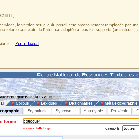
u CNRTL,
services, la version actuelle du portail sera prochainement remplacée par un
 une refonte complète de l'interface adaptée à tous les supports (ordinateurs, t
.
ion ici :
Portail lexical
cal
Corpus
Lexiques
Dictionnaires
Métalexicographie
icographie
Etymologie
Synonymie
Antonymie
Proxémie
C
ne forme
options d'affichage
catégorie :