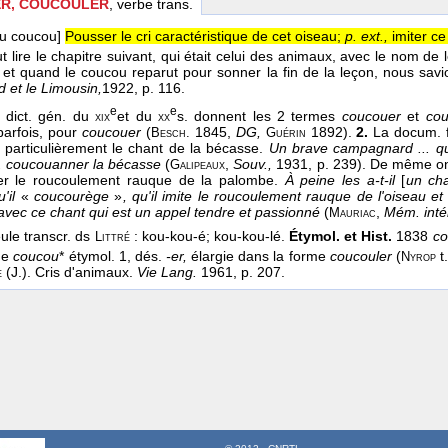
R, COUCOULER
, verbe trans.
du coucou]
Pousser le cri caractéristique de cet oiseau;
p. ext.,
imiter ce 
allut lire le chapitre suivant, qui était celui des animaux, avec le nom 
i; et quand le coucou reparut pour sonner la fin de la leçon, nous savi
d et le Limousin,
1922
, p. 116.
e
e
dict. gén. du
et du
s. donnent les 2 termes
coucouer
et
cou
xix
xx
parfois, pour
coucouer
(
1845,
DG,
1892).
2.
La docum. f
Besch.
Guérin
 particulièrement le chant de la bécasse.
Un brave campagnard ... qu
.. coucouanner la bécasse
(
,
Souv.,
1931, p. 239). De même on
Galipeaux
er le roucoulement rauque de la palombe.
À peine les a-t-il
[
un ch
u'il
«
coucourège
»
, qu'il imite le roucoulement rauque de l'oiseau et il
 avec ce chant qui est un appel tendre et passionné
(
,
Mém. intér
Mauriac
ule transcr. ds
: kou-kou-é; kou-kou-lé.
Étymol. et Hist.
1838
co
Littré
de
coucou
* étymol. 1, dés.
-er,
élargie dans la forme
coucouler
(
t.
Nyrop
(J.). Cris d'animaux.
Vie Lang.
1961, p. 207.
e