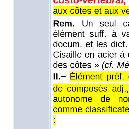
costo-
vertébral,
aux côtes et aux ve
Rem.
Un seul c
élément suff. à v
docum. et les dict.
Cisaille en acier à
des côtes »
(cf. Mé
II.−
Élément préf.
de composés adj.
autonome de nome
comme classificate
: