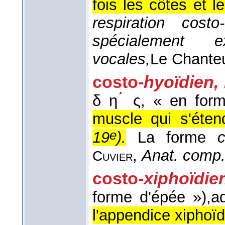
fois les côtes et 
respiration cost
spécialement e
vocales,
Le Chanteur
costo-
hyoïdien,
δ η ́ ς, « en form
muscle qui s'éte
e
19
).
La forme
c
,
Anat. comp.
Cuvier
costo-
xiphoïdie
forme d'épée »),
ad
l'appendice xiphoï