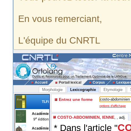
En vous remerciant,
L'équipe du CNRTL
Accueil
Portail lexical
Corpus
Lexique
Morphologie
Lexicographie
Etymologie
Entrez une forme
TLFi
options d'affichage
Académie
COSTO-ABDOMINIEN, IENNE
, , adj.
e
9
édition
CO
* Dans l'article "
Académie