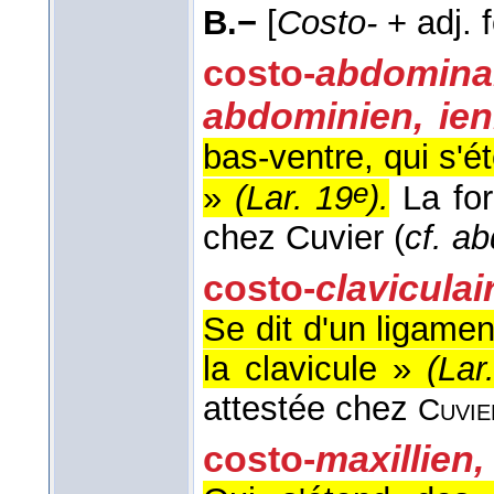
B.−
[
Costo-
+ adj. f
costo-
abdomin
abdominien, ie
bas-ventre, qui s'
e
»
(
Lar. 19
).
La fo
chez Cuvier (
cf. a
costo-
claviculai
Se dit d'un ligamen
la clavicule »
(
Lar
attestée chez
Cuvie
costo-
maxillien