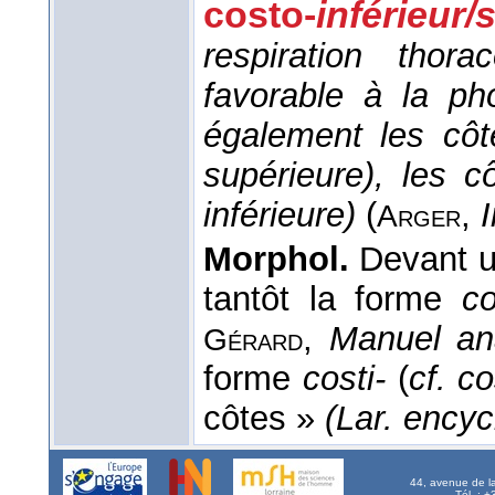
costo-
inférieur/
respiration thor
favorable à la ph
également les côte
supérieure), les cô
inférieure)
(
,
I
Arger
Morphol.
Devant un
tantôt la forme
co
,
Manuel an
Gérard
forme
costi-
(
cf. c
côtes »
(Lar. encyc
44, avenue de l
Tél. : 