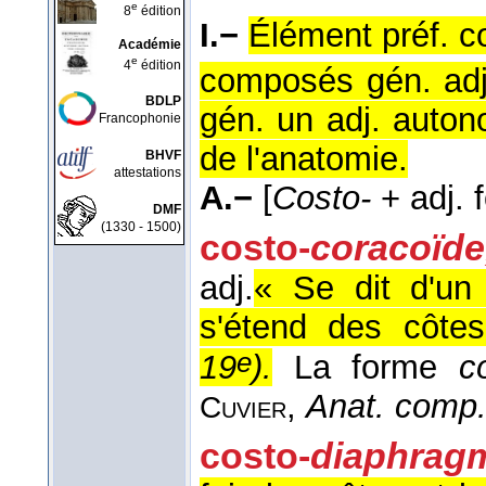
e
8
édition
I.−
Élément préf. 
Académie
e
4
édition
composés gén. adj
BDLP
gén. un adj. auto
Francophonie
de l'anatomie.
BHVF
attestations
A.−
[
Costo-
+ adj. f
DMF
(1330 - 1500)
costo-
coracoïde
adj.
« Se dit d'un
s'étend des côte
e
19
).
La forme
c
,
Anat. comp.
Cuvier
costo-
diaphrag