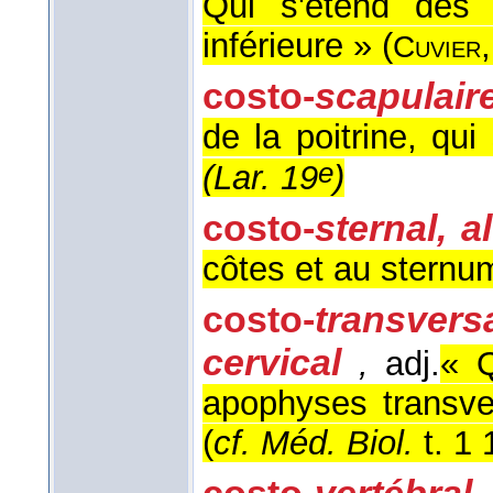
Qui s'étend des 
inférieure » (
Cuvier
costo-
scapulair
de la poitrine, qu
e
(
Lar. 19
)
costo-
sternal, a
côtes et au sternum
costo-
transversa
cervical
,
adj.
« Q
apophyses transve
(
cf. Méd. Biol.
t. 1