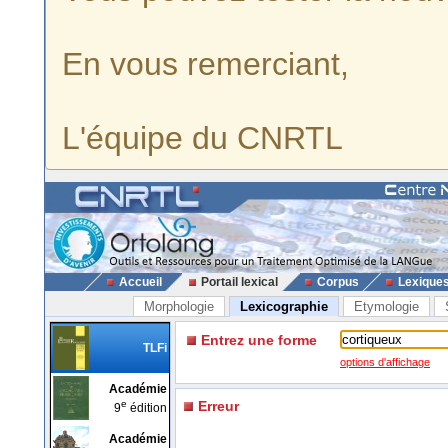
En vous remerciant,
L'équipe du CNRTL
Accueil
Portail lexical
Corpus
Lexique
Morphologie
Lexicographie
Etymologie
Entrez une forme
TLFi
options d'affichage
Académie
e
Erreur
9
édition
Académie