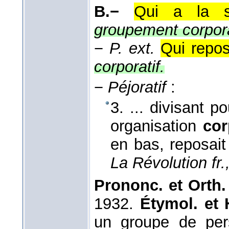
B.−
Qui a la st
groupement corporat
−
P. ext.
Qui repos
corporatif.
−
Péjoratif
:
3. ... divisant po
organisation
cor
en bas, reposait 
La Révolution fr.
Prononc. et Orth.
1932.
Étymol. et 
un groupe de per