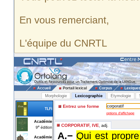
En vous remerciant,
L'équipe du CNRTL
Accueil
Portail lexical
Corpus
Lexique
Morphologie
Lexicographie
Etymologie
Entrez une forme
TLFi
options d'affichage
Académie
CORPORATIF, IVE
, adj.
e
9
édition
A.−
Qui est propre
Académie