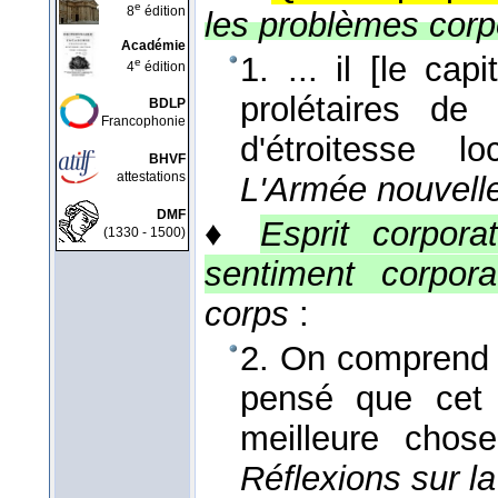
e
8
édition
les problèmes corpo
Académie
1. ... il [le ca
e
4
édition
prolétaires de
BDLP
Francophonie
d'étroitesse 
BHVF
attestations
L'Armée nouvell
DMF
♦
Esprit corporati
(1330 - 1500)
sentiment corporat
corps
:
2. On comprend 
pensé que cet
meilleure chos
Réflexions sur la