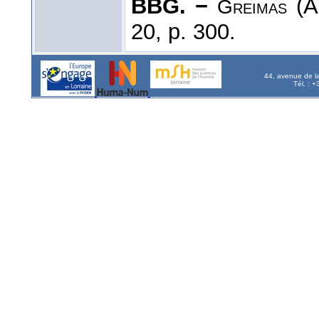
BBG. −
(A.
Greimas
20, p. 300.
44, avenue de l
Tél. : 