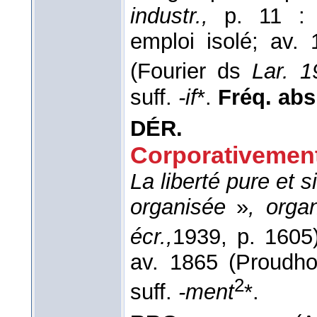
industr.,
p. 11 : 
emploi isolé; av. 
(Fourier ds
Lar. 1
suff.
-if
*.
Fréq. abs. 
DÉR.
Corporativemen
La liberté pure et
organisée
»
, orga
écr.,
1939
, p. 1605)
av. 1865 (Proudh
2
suff.
-ment
*.