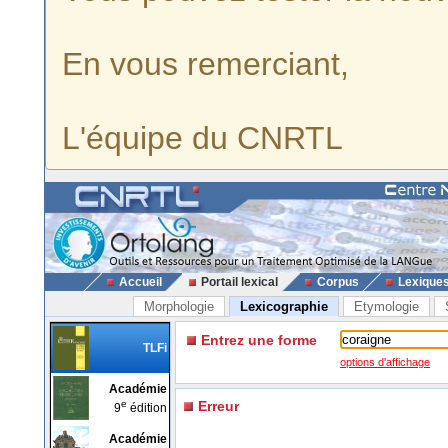
En vous remerciant,
L'équipe du CNRTL
Accueil
Portail lexical
Corpus
Lexique
Morphologie
Lexicographie
Etymologie
Entrez une forme
TLFi
options d'affichage
Académie
e
Erreur
9
édition
Académie