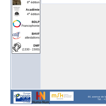
e
8
édition
Académie
e
4
édition
BDLP
Francophonie
BHVF
attestations
DMF
(1330 - 1500)
44, avenue de l
Tél. : 