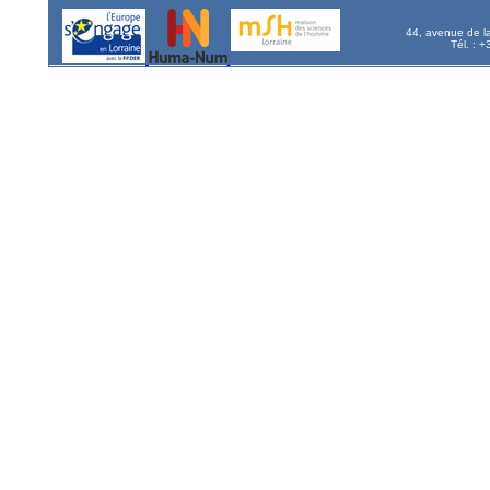
44, avenue de l
Tél. : 