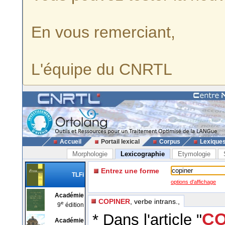
En vous remerciant,
L'équipe du CNRTL
Accueil
Portail lexical
Corpus
Lexique
Morphologie
Lexicographie
Etymologie
Entrez une forme
TLFi
options d'affichage
Académie
COPINER
, verbe intrans.,
e
9
édition
CO
* Dans l'article "
Académie