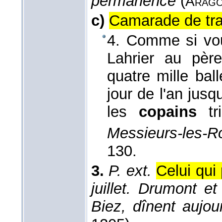
permanence
(
Arag
c)
Camarade de trav
4. Comme si vou
Lahrier au pèr
quatre mille ball
jour de l'an jusq
les
copains
tr
Messieurs-les-Ro
130.
3.
P. ext.
Celui qui
juillet. Drumont e
Biez, dînent aujour