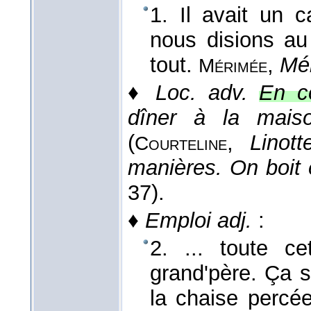
1. Il avait un
nous disions au 
tout.
,
Mél.
Mérimée
♦
Loc. adv.
En co
dîner à la mais
(
,
Linott
Courteline
manières. On boit
37).
♦
Emploi adj.
:
2. ... toute c
grand'père. Ça s
la chaise percée