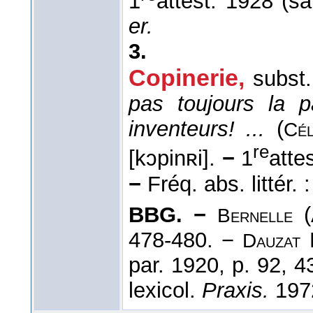
1
attest. 1928 (s
er.
3.
Copinerie
,
subst.
pas toujours la p
inventeurs! ...
(
Cél
re
[kɔpinʀi].
−
1
atte
−
Fréq. abs. littér. :
BBG. −
(
Bernelle
478-480. −
L
Dauzat
par. 1920, p. 92, 
lexicol.
Praxis.
1972