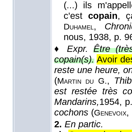
(...) ils m'appe
c'est
copain
, ç
,
Chron
Duhamel
nous
, 1938
, p. 9
♦
Expr.
Être (trè
copain(s).
Avoir de
reste une heure, on
(
,
Thib
Martin du G.
est restée très c
Mandarins,
1954
, p
cochons
(
,
Genevoix
2.
En partic.