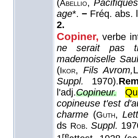
(
,
Pacifiques
Abellio
age
*.
−
Fréq. abs. li
2.
Copiner
,
verbe in
ne serait pas t
mademoiselle Saul
(
,
Fils Avrom,
Ikor
Suppl.
1970).
Rem
l'adj.
Copineur.
Qu
copineuse t'est d'
charme
(
,
Let
Guth
ds
Suppl.
1970
Rob.
re