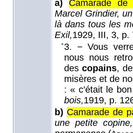
a)
Camarade de r
Marcel Grindier, un
là dans tous les m
Exil,
1929
, III, 3, p.
3. − Vous verre
nous nous retro
des
copains
, d
misères et de nos
: « c'était le bo
bois,
1919
, p. 12
b)
Camarade de par
une petite copine,