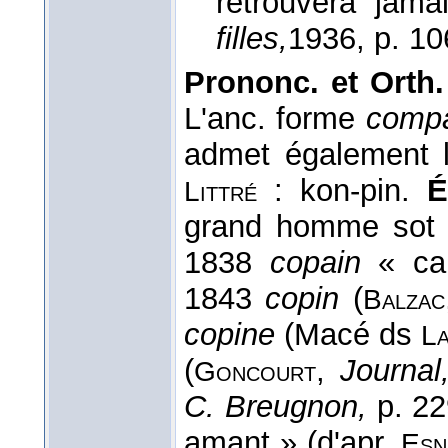
retrouvera jama
filles,
1936
, p. 10
Prononc. et Orth.
L'anc. forme
comp
admet également 
: kon-pin.
É
Littré
grand homme sot e
1838
copain
« cam
1843
copin
(
Balzac
copine
(Macé ds
L
(
,
Journa
Goncourt
C. Breugnon,
p. 22
amant » (d'apr.
Esn