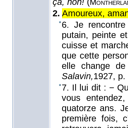
ça, non!
(
Montherla
2.
Amoureux, aman
6. Je rencontre 
putain, peinte e
cuisse et marche 
que cette perso
elle change d
Salavin,
1927
, p.
7. Il lui dit : −
vous entendez,
quatorze ans. J
première fois, 