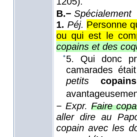
1205).
B.−
Spécialement
1.
Péj.
Personne qui
ou qui est le com
copains et des coq
5. Qui donc pr
camarades était
petits
copai
avantageusemen
−
Expr.
Faire copa
aller dire au Pap
copain avec les d