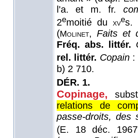
l'a. et m. fr.
co
e
e
2
moitié du
s.
xv
(
,
Faits et d
Molinet
Fréq. abs. littér.
rel. littér.
Copain
b) 2 710.
DÉR.
1.
Copinage
,
subs
relations de comp
passe-droits, des 
(
E. 18 déc. 19