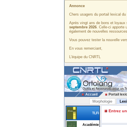
Annonce
Chers usagers du portail lexical d
Après vingt ans de bons et loyaux 
septembre 2026
. Celle-ci apporte
également de nouvelles ressources
Vous pouvez tester la nouvelle vers
En vous remerciant,
L'équipe du CNRTL
Accueil
Portail lexi
Morphologie
Lex
Entrez u
TLFi
Académie