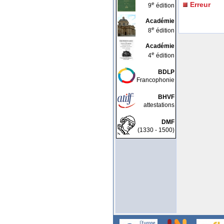
e
Erreur
9
édition
Académie
e
8
édition
Académie
e
4
édition
BDLP
Francophonie
BHVF
attestations
DMF
(1330 - 1500)