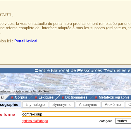
u CNRTL,
services, la version actuelle du portail sera prochainement remplacée par un
 une refonte complète de l'interface adaptée à tous les supports (ordinateurs, t
.
ion ici :
Portail lexical
cal
Corpus
Lexiques
Dictionnaires
Métalexicographie
icographie
Etymologie
Synonymie
Antonymie
Proxémie
C
ne forme
options d'affichage
catégorie :