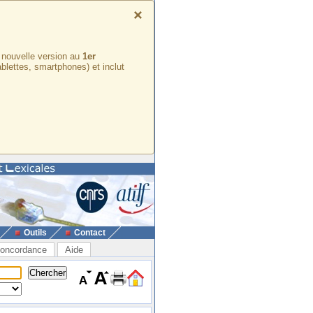
×
e nouvelle version au
1er
ablettes, smartphones) et inclut
Outils
Contact
oncordance
Aide