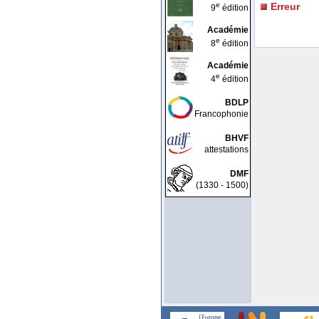
e
Erreur
9
édition
Académie
e
8
édition
Académie
e
4
édition
BDLP
Francophonie
BHVF
attestations
DMF
(1330 - 1500)