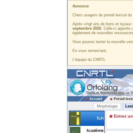
Annonce
Chers usagers du portail lexical d
Après vingt ans de bons et loyaux 
septembre 2026
. Celle-ci apporte
également de nouvelles ressources
Vous pouvez tester la nouvelle vers
En vous remerciant,
L'équipe du CNRTL
Accueil
Portail lexi
Morphologie
Lex
Entrez u
TLFi
Académie