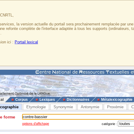
u CNRTL,
services, la version actuelle du portail sera prochainement remplacée par un
 une refonte complète de l'interface adaptée à tous les supports (ordinateurs, t
.
ion ici :
Portail lexical
cal
Corpus
Lexiques
Dictionnaires
Métalexicographie
icographie
Etymologie
Synonymie
Antonymie
Proxémie
C
ne forme
options d'affichage
catégorie :