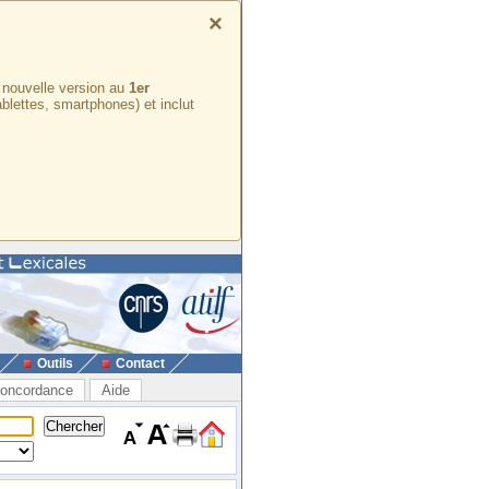
×
e nouvelle version au
1er
ablettes, smartphones) et inclut
Outils
Contact
oncordance
Aide