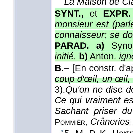
La Maison de Cl
SYNT.,
et
EXPR
monsieur est (parl
connaisseur; se don
PARAD. a)
Syn
initié.
b)
Anton.
ign
B.−
[En constr. d'a
coup d'œil, un œil
3).
Qu'on ne dise do
Ce qui vraiment es
Sachant priser du
,
Crâneries 
Pommier