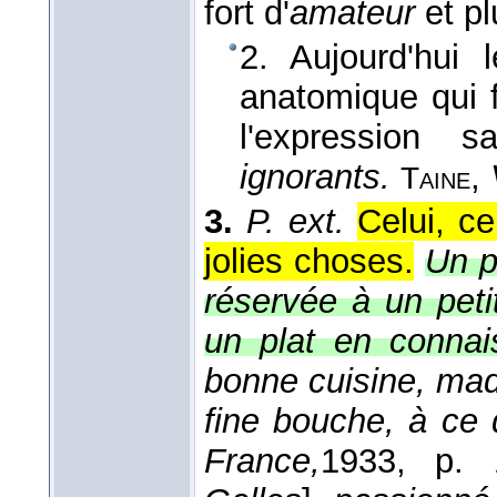
fort d'
amateur
et pl
2. Aujourd'hui l
anatomique qui 
l'expression s
ignorants.
,
Taine
3.
P. ext.
Celui, ce
jolies choses.
Un p
réservée à un pet
un plat en connai
bonne cuisine, mad
fine bouche, à ce 
France,
1933
, p. 