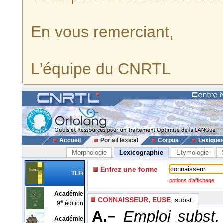
En vous remerciant,
L'équipe du CNRTL
Accueil
Portail lexical
Corpus
Lexique
Morphologie
Lexicographie
Etymologie
Entrez une forme
TLFi
options d'affichage
Académie
CONNAISSEUR, EUSE
, subst.
e
9
édition
A.−
Emploi subst.
Académie