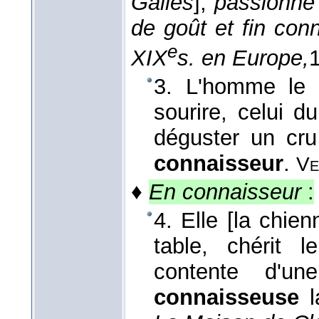
Galles
],
passionné 
de goût et fin con
e
XIX
s. en Europe,
3. L'homme le 
sourire, celui du
déguster un cr
connaisseur
.
Ve
♦
En connaisseur
:
4. Elle [la chie
table, chérit 
contente d'u
connaisseuse
l