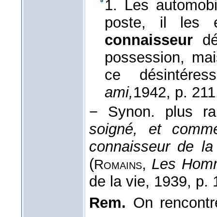
1. Les automobil
poste, il les 
connaisseur
d
possession, mai
ce désintére
ami,
1942
, p. 211
−
Synon. plus r
soigné, et comme
connaisseur de la
(
,
Les Homm
Romains
de la vie
, 1939
, p. 
Rem.
On rencont