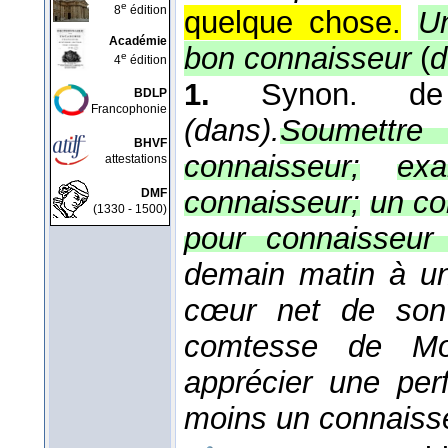
e
8
édition
quelque chose.
Un
Académie
bon connaisseur
(
d
e
4
édition
1.
Synon. 
BDLP
Francophonie
(dans).
Soumettre 
BHVF
connaisseur;
ex
attestations
connaisseur;
un co
DMF
(1330 - 1500)
pour connaisseur
demain matin à un
cœur net de son 
comtesse de Mon
apprécier une per
moins un connaiss