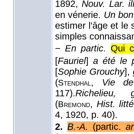
1892,
Nouv. Lar. il
en vénerie.
Un bon
estimer l'âge et le
simples connaiss
−
En partic.
Qui c
[
Fauriel
]
a été le
[
Sophie Grouchy
],
(
,
Vie de
Stendhal
117).
Richelieu,
(
,
Hist. lit
Bremond
4
, 1920
, p. 40).
2.
B.-A.
(partic.
ar