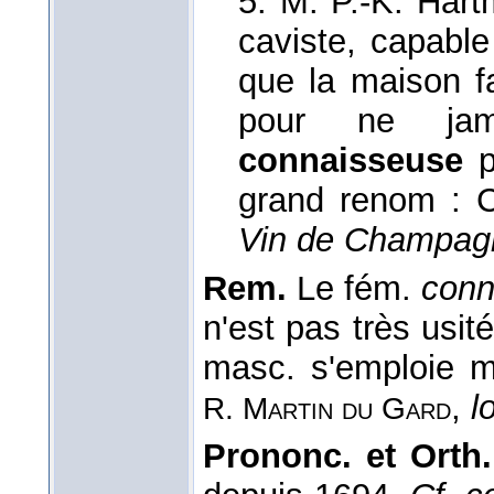
5. M. P.-K. Hart
caviste, capable
que la maison fa
pour ne jama
connaisseuse
p
grand renom : 
Vin de Champag
Rem.
Le fém.
conn
n'est pas très usité
masc. s'emploie 
,
l
R. Martin du Gard
Prononc. et Orth.