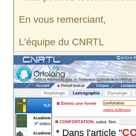
En vous remerciant,
L'équipe du CNRTL
Accueil
Portail lexical
Corpus
Lexique
Morphologie
Lexicographie
Etymologie
Entrez une forme
TLFi
options d'affichage
Académie
CONFORTATION
, subst. fém.
e
9
édition
CO
* Dans l'article "
Académie