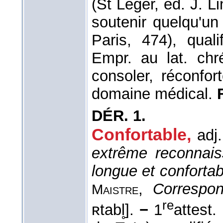
(St Léger, éd. J. Li
soutenir quelqu'un
Paris, 474), qual
Empr. au lat. chré
consoler, réconfo
domaine médical.
DÉR.
1.
Confortable
,
adj.
extrême reconnais
longue et confortab
,
Correspo
Maistre
re
ʀtabl̥].
−
1
attest.