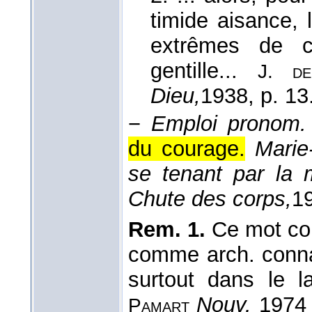
timide aisance, 
extrêmes de co
gentille...
J. d
Dieu,
1938
, p. 13
−
Emploi pronom. 
du courage.
Marie
se tenant par la 
Chute des corps,
1
Rem. 1.
Ce mot con
comme arch. connaî
surtout dans le 
Nouv.
1974 ,
Pamart