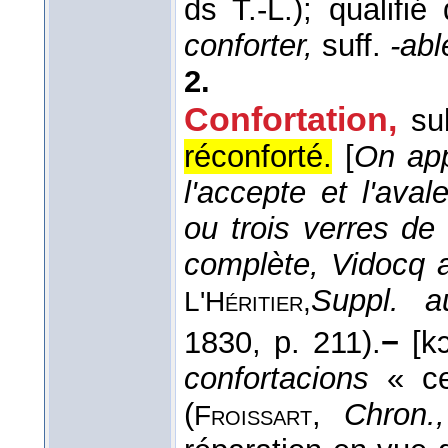
ds T.-L.); qualifi
conforter,
suff.
-abl
2.
Confortation
,
su
réconforté.
[
On ap
l'accepte et l'av
ou trois verres de
complète, Vidocq a
Suppl. a
L'Héritier,
1830
, p. 211).
−
[kɔ
confortacions
« ce 
(
,
Chron.,
Froissart