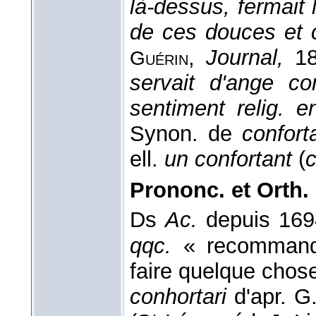
là-dessus, fermait 
de ces douces et c
,
Journal,
18
Guérin
servait d'ange con
sentiment relig. e
Synon. de
conforta
ell.
un confortant
(
c
Prononc. et Orth. 
Ds
Ac.
depuis 16
qqc.
« recommand
faire quelque chos
conhortari
d'apr. G