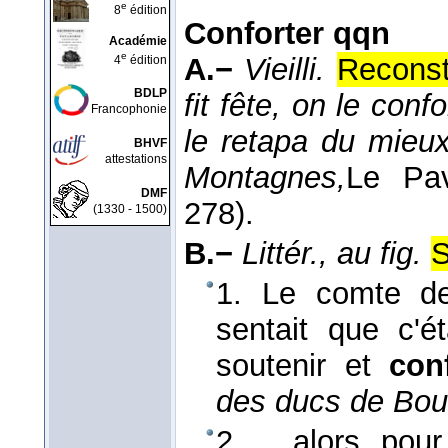
e
8
édition
Conforter qqn
Académie
e
A.−
Vieilli.
Reconst
4
édition
BDLP
fit fête, on le conf
Francophonie
le retapa du mieux
BHVF
attestations
Montagnes,
Le Pav
DMF
278).
(1330 - 1500)
B.−
Littér., au fig.
S
1. Le comte de
sentait que c'é
soutenir et
con
des ducs de Bou
2. ... alors, pou