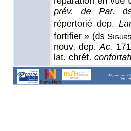
réparation en vue 
prév. de Par.
d
répertorié dep.
La
fortifier » (ds
Sigur
nouv. dep.
Ac.
171
lat. chrét.
confortat
44, avenue de l
Tél. : 