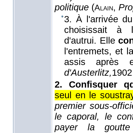
politique
(
,
Pro
Alain
3. À l'arrivée du
choisissait à l
d'autrui. Elle
con
l'entremets, et 
assis après 
d'Austerlitz,
1902
2.
Confisquer q
seul en le soustra
premier sous-offici
le caporal, le con
payer la goutte