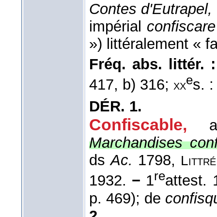
Contes d'Eutrapel,
impérial
confiscare
») littéralement « f
Fréq. abs. littér. :
e
417, b) 316;
s. 
xx
DÉR.
1.
Confiscable
,
a
Marchandises conf
ds
Ac.
1798,
Littré
re
1932.
−
1
attest. 
p. 469); de
confisq
2.