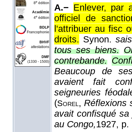
e
8
édition
A.−
Enlever, par 
Académie
officiel de sancti
e
4
édition
l'attribuer au fisc 
BDLP
Francophonie
droits.
Synon.
sais
BHVF
attestations
tous ses biens.
O
DMF
contrebande.
Conf
(1330 - 1500)
Beaucoup de se
avaient fait co
seigneuries féodal
(
,
Réflexions s
Sorel
avait confisqué sa
au Congo,
1927
, p.