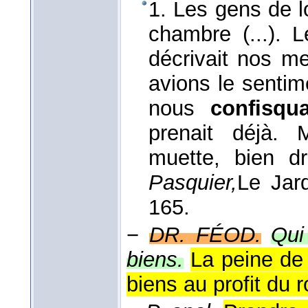
1. Les gens de l
chambre (...). L
décrivait nos m
avions le sentim
nous
confisqua
prenait déjà. 
muette, bien d
Pasquier,
Le Jar
165.
−
DR. FÉOD.
Qui
biens.
La peine de 
biens au profit du r