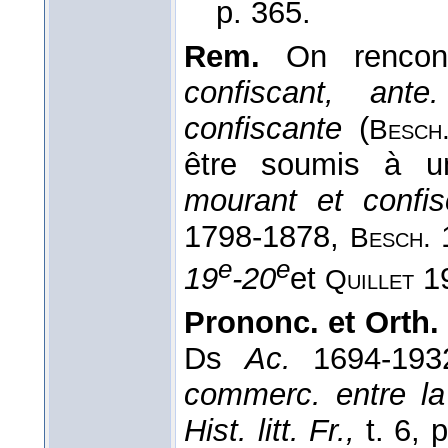
p. 365.
Rem.
On rencontr
confiscant, ant
confiscante
(
Besch
être soumis à u
mourant et confis
1798-1878,
Besch.
e
e
19
-20
et
1
Quillet
Prononc. et Orth. 
Ds
Ac.
1694-19
commerc. entre la
Hist. litt. Fr.,
t. 6, p