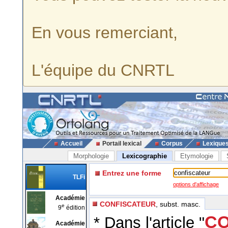
En vous remerciant,
L'équipe du CNRTL
Accueil
Portail lexical
Corpus
Lexique
Morphologie
Lexicographie
Etymologie
Entrez une forme
TLFi
options d'affichage
Académie
CONFISCATEUR
, subst. masc.
e
9
édition
CO
* Dans l'article "
Académie