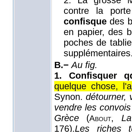
2. La grosse 
contre la port
confisque
des bo
en papier, des 
poches de tablie
supplémentaires
B.−
Au fig.
1.
Confisquer 
quelque chose, l'
Synon.
détourner, 
vendre les convois
Grèce
(
,
La
About
176).
Les riches t