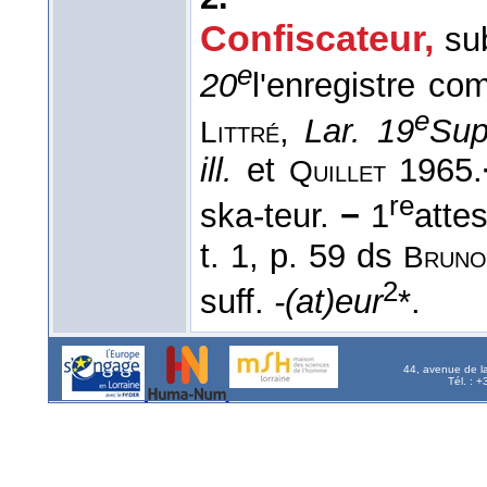
Confiscateur
,
su
e
20
l'enregistre co
e
,
Lar. 19
Sup
Littré
ill.
et
1965.
Quillet
re
ska-teur.
−
1
atte
t. 1, p. 59 ds
Brun
2
suff.
-(at)eur
*.
44, avenue de l
Tél. : 