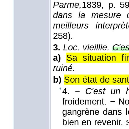
Parme,
1839
, p. 59
dans la mesure o
meilleurs interprè
258).
3.
Loc. vieillie.
C'e
a)
Sa situation f
ruiné.
b)
Son état de sant
4. −
C'est un
froidement. − No
gangrène dans le
bien en revenir.