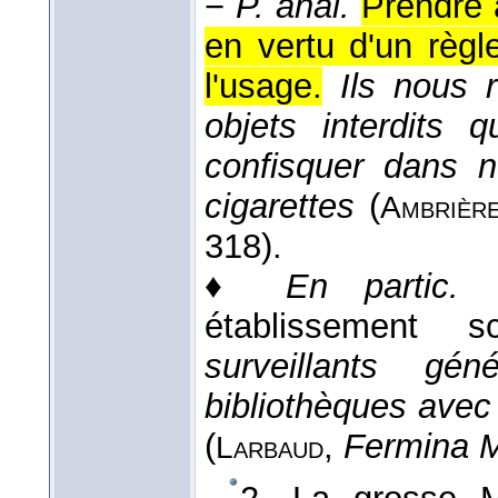
−
P. anal.
Prendre à
en vertu d'un règl
l'usage.
Ils nous
objets interdits 
confisquer dans n
cigarettes
(
Ambrièr
318).
♦
En partic.
établissement sc
surveillants g
bibliothèques avec
(
,
Fermina 
Larbaud