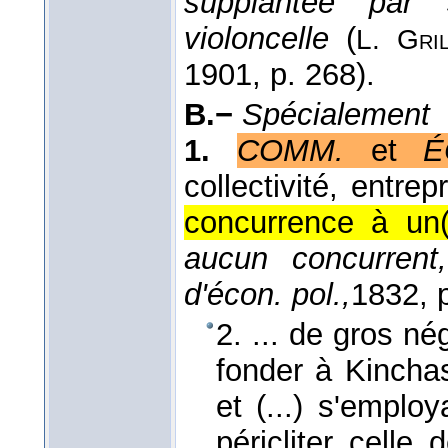
supplantée par 
violoncelle
(
L. Gril
1901
, p. 268).
B.−
Spécialement
1.
COMM.
et
É
collectivité, entrep
concurrence à un(
aucun concurrent
d'écon. pol.,
1832
, 
2. ... de gros né
fonder à Kinchas
et (...) s'emplo
péricliter celle