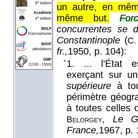
e
8
édition
un autre, en mêm
Académie
même but.
For
e
4
édition
concurrentes se d
BDLP
Francophonie
Constantinople
(
C.
BHVF
fr.,
1950
, p. 104):
attestations
DMF
1. ... l'État
(1330 - 1500)
exerçant sur un 
supérieure
à tou
périmètre géogr
à toutes celles 
,
Le G
Belorgey
France,
1967
, p. 