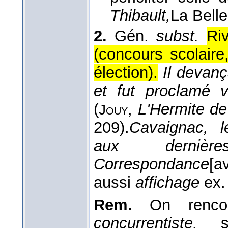
Thibault,
La Belle
2.
Gén.
subst.
Ri
(concours scolaire,
élection).
Il devan
et fut proclamé 
(
,
L'Hermite de
Jouy
209).
Cavaignac, l
aux derniè
Correspondance
[a
aussi
affichage
ex.
Rem.
On rencon
concurrentiste,
su