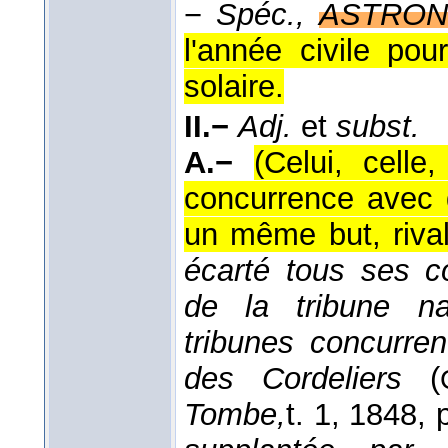
−
Spéc.,
ASTRON
l'année civile pou
solaire.
II.−
Adj.
et
subst.
A.−
(Celui, celle
concurrence avec 
un même but, rival
écarté tous ses c
de la tribune na
tribunes concurren
des Cordeliers
(
Tombe,
t. 1
, 1848
, 