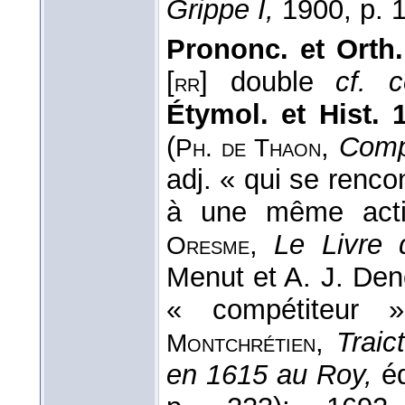
Grippe I,
1900, p. 1
Prononc. et Orth.
[
] double
cf. c
rr
Étymol. et Hist. 1
(
,
Com
Ph. de Thaon
adj. « qui se renc
à une même ac
,
Le Livre 
Oresme
Menut et A. J. Den
« compétiteur 
,
Traic
Montchrétien
en 1615 au Roy,
éd