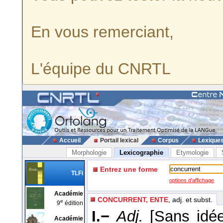
En vous remerciant,
L'équipe du CNRTL
Accueil
Portail lexical
Corpus
Lexique
Morphologie
Lexicographie
Etymologie
Entrez une forme
TLFi
options d'affichage
Académie
CONCURRENT, ENTE
, adj. et subst.
e
9
édition
I.−
Adj.
[Sans idée
Académie