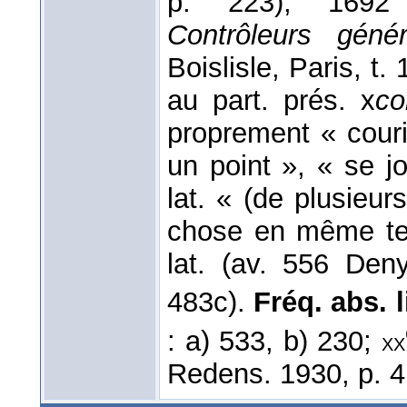
p. 223); 1692
Contrôleurs géné
Boislisle, Paris, t.
au part. prés. x
co
proprement « cour
un point », « se j
lat. « (de plusieu
chose en même tem
lat. (av. 556 De
483c).
Fréq. abs. li
: a) 533, b) 230;
xx
Redens. 1930, p. 4