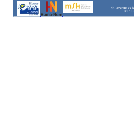
44, avenue de l
Tél. : 