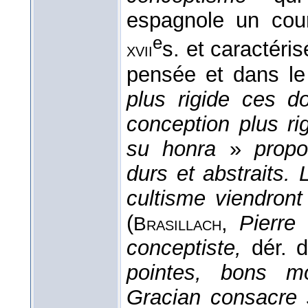
espagnole un cou
e
s. et caractéri
xvii
pensée et dans le
plus rigide ces d
conception plus r
su honra
»
prop
durs et abstraits.
cultisme viendront 
(
,
Pierre
Brasillach
conceptiste,
dér. 
pointes, bons mo
Gracian consacre s