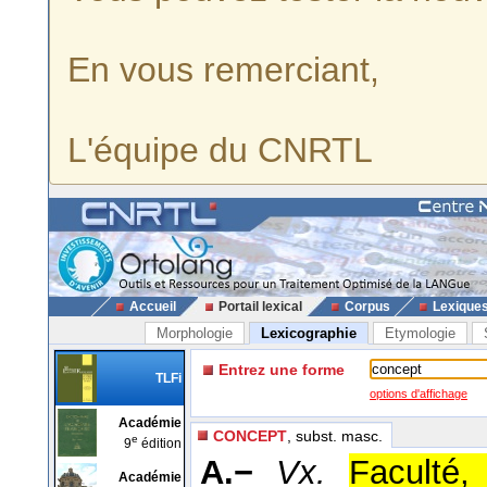
En vous remerciant,
L'équipe du CNRTL
Accueil
Portail lexical
Corpus
Lexique
Morphologie
Lexicographie
Etymologie
Entrez une forme
TLFi
options d'affichage
Académie
CONCEPT
, subst. masc.
e
9
édition
A.−
Vx.
Faculté,
Académie