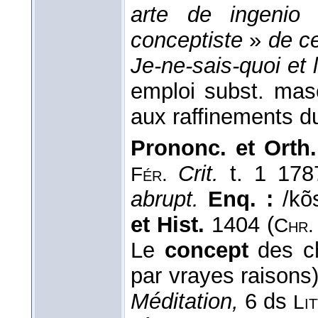
arte de ingenio
conceptiste
»
de ce
Je-ne-sais-quoi et 
emploi subst. mas
aux raffinements d
Prononc. et Orth.
Crit.
t. 1 17
Fér.
abrupt.
Enq. :
/kõ
et Hist.
1404 (
Chr.
Le
concept
des ch
par vrayes raisons)
Méditation,
6 ds
Li