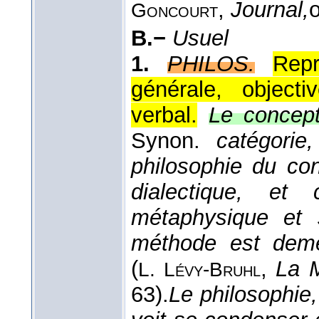
,
Journal,
Goncourt
B.−
Usuel
1.
PHILOS.
Repr
générale, object
verbal.
Le concept
Synon.
catégorie
philosophie du co
dialectique, et 
métaphysique et s
méthode est demeu
(
,
La M
L. Lévy-Bruhl
63).
Le philosophie