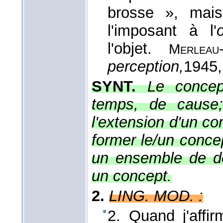
brosse », mai
l'imposant à l'
o
l'objet.
Merleau
perception,
1945
SYNT.
Le concep
temps, de cause;
l'extension d'un co
former le/un conc
un ensemble de d
un concept.
2.
LING. MOD. :
2. Quand j'affi