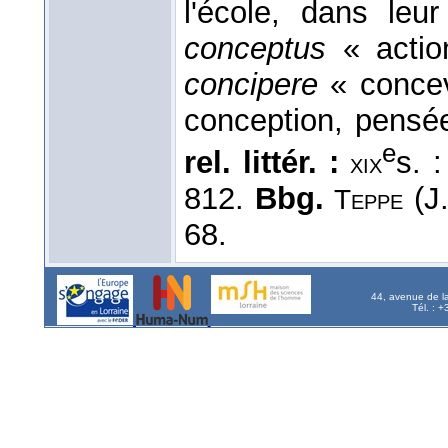
l'école, dans leu
conceptus
« actio
concipere
« concevo
conception, pensé
e
rel. littér. :
s. 
xix
812.
Bbg.
(J
Teppe
68.
44, avenue de l
Tél. : 