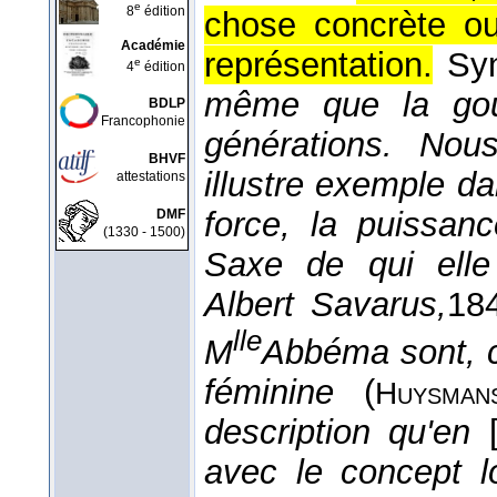
e
8
édition
chose concrète ou 
Académie
représentation.
Sy
e
4
édition
même que la gout
BDLP
Francophonie
générations. No
BHVF
illustre exemple d
attestations
force, la puissan
DMF
(1330 - 1500)
Saxe de qui elle 
Albert Savarus,
18
lle
M
Abbéma sont, c
féminine
(
Huysman
description qu'en
avec le concept l