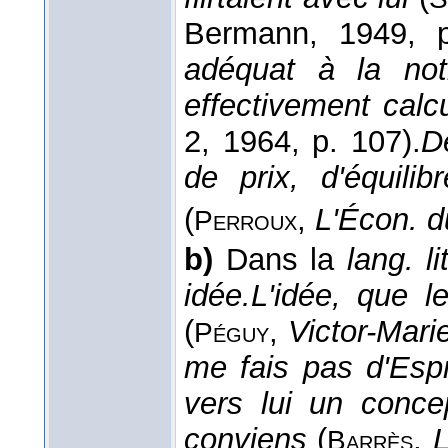
Bermann
, 1949
, 
adéquat à la not
effectivement calc
2
, 1964
, p. 107).
D
de prix, d'équili
(
,
L'Écon. 
Perroux
b)
Dans la
lang. li
idée.
L'idée, que l
(
,
Victor-Mar
Péguy
me fais pas d'Espr
vers lui un concep
conviens
(
,
L
Barrès