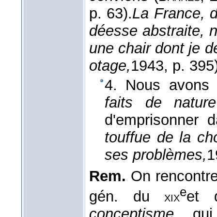
p. 63).
La France, d
déesse abstraite, n
une chair dont je 
otage,
1943
, p. 395
4. Nous avons 
faits de nature
d'emprisonner
touffue de la ch
ses problèmes,
1
Rem.
On rencontre 
e
gén. du
et
xix
conceptisme
qui 