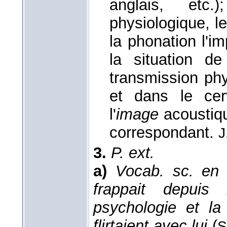
anglais, etc
physiologique, l
la phonation l'im
la situation de 
transmission phy
et dans le cer
l'
image
acousti
correspondant.
J
3.
P. ext.
a)
Vocab. sc. en 
frappait depuis
psychologie et la
flirtaient avec lui
(
S