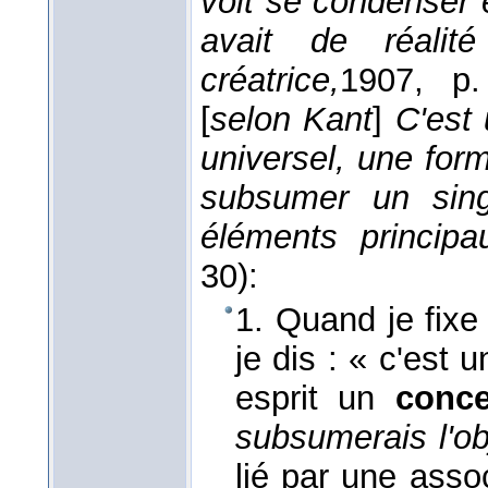
voit se condenser 
avait de réalité
créatrice,
1907
, p.
[
selon Kant
]
C'est 
universel, une for
subsumer un sin
éléments principa
30):
1. Quand je fixe
je dis : « c'est 
esprit un
conce
subsumerais l'ob
lié par une asso