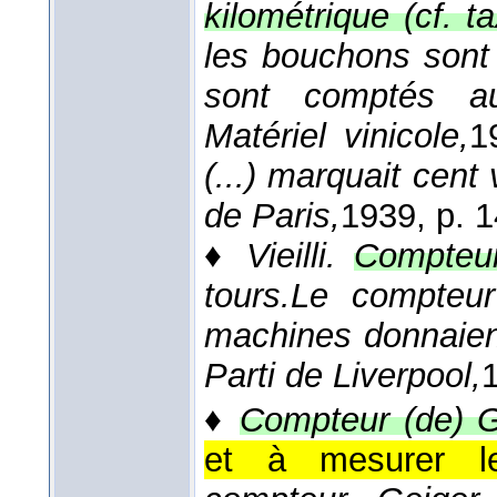
kilométrique (cf. t
les bouchons sont
sont comptés a
Matériel vinicole,
1
(...) marquait cent 
de Paris,
1939
, p. 
♦
Vieilli.
Compteur
tours.
Le compteur 
machines donnaient
Parti de Liverpool,
♦
Compteur (de) G
et à mesurer les