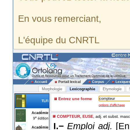
En vous remerciant,
L'équipe du CNRTL
Accueil
Portail lexical
Corpus
Lexique
Morphologie
Lexicographie
Etymologie
Entrez une forme
TLFi
options d'affichage
Académie
COMPTEUR, EUSE
, adj. et subst. masc
e
9
édition
I.−
Emploi adj.
[En
Académie