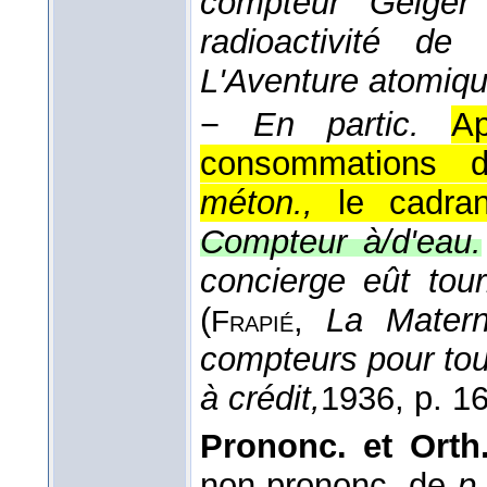
compteur Geiger 
radioactivité de 
L'Aventure atomiqu
−
En partic.
A
consommations d
méton.,
le cadran
Compteur à/d'eau.
concierge eût tou
(
,
La Matern
Frapié
compteurs pour tou
à crédit,
1936
, p. 1
Prononc. et Orth.
non-prononc. de
p