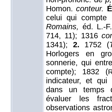
Homon.
conteur.
É
celui qui compte (
Romains,
éd. L.-F
714, 11); 1316
co
1341);
2.
1752 (
Horlogers en gr
sonnerie, qui entr
compte); 1832 (
R
indicateur, et qui
dans un temps dé
évaluer les fra
observations astro