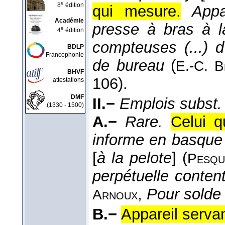
e
8
édition
qui mesure.
Appa
Académie
presse à bras à la
e
4
édition
compteuses (...) d
BDLP
Francophonie
de bureau
(
E.-C. B
BHVF
106).
attestations
DMF
II.−
Emplois subst.
(1330 - 1500)
A.−
Rare.
Celui q
informe en basque l
[
à la pelote
] (
Pesqu
perpétuelle conten
,
Pour solde
Arnoux
B.−
Appareil serva