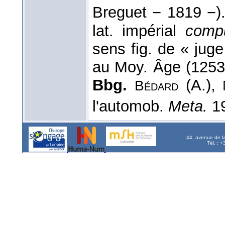
Breguet − 1819 −)
lat. impérial
compu
sens fig. de « juge 
au Moy. Âge (125
Bbg.
(A.),
Bédard
l'automob.
Meta.
19
44, avenue de l
Tél. : 