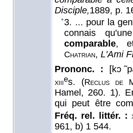
Disciple,
1889
, p. 1
3. ... pour la gen
connais qu'un
comparable
, e
,
L'Ami Fr
Chatrian
Prononc. :
[kɔ ̃p
e
s. (
xiii
Reclus de M
Hamel, 260. 1). Em
qui peut être co
Fréq. rel. littér. :
961, b) 1 544.