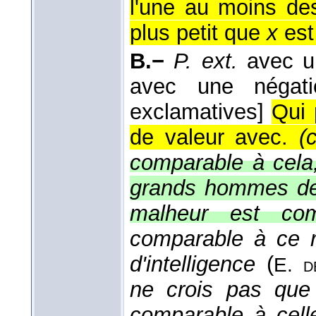
l'une au moins de
plus petit que
x
est 
B.−
P. ext.
avec 
avec une négati
exclamatives]
Qui 
de valeur avec.
(
comparable à cela
grands hommes de 
malheur est co
comparable à ce 
d'intelligence
(
E. d
ne crois pas que 
comparable à cell