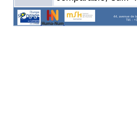
44, avenue de l
Tél. : 