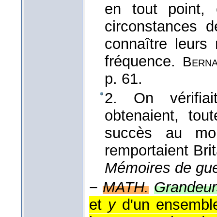
en tout point,
circonstances d
connaître leurs 
fréquence.
Bern
p. 61.
2. On vérifia
obtenaient, tou
succès au m
remportaient Bri
Mémoires de gue
−
MATH.
Grandeur
et
y
d'un ensemble