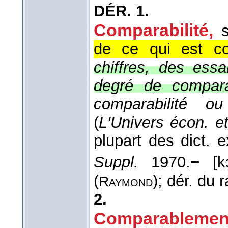
DÉR.
1.
Comparabilité
,
de ce qui est co
chiffres, des ess
degré de comparab
comparabilité ou
(
L'Univers écon. et
plupart des dict. 
Suppl.
1970.
−
[k
(
); dér. du 
Raymond
2.
Comparablemen