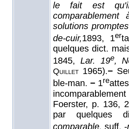
le fait est qu'i
comparablement 
solutions promptes
er
de-cuir,
1893
, 1
t
quelques dict. mais 
e
1845,
Lar. 19
, N
1965).
−
Seu
Quillet
re
ble-man.
−
1
attes
incomparablemen
Foerster, p. 136, 2
par quelques d
comparable,
suff.
-