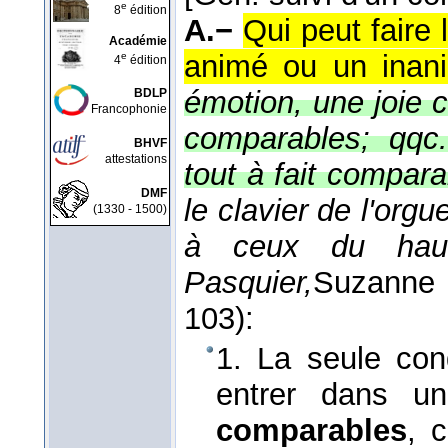
e
8
édition
A.−
Qui peut faire
Académie
animé ou un inani
e
4
édition
émotion, une joie 
BDLP
Francophonie
comparables; qqc.
BHVF
attestations
tout à fait compara
DMF
le clavier de l'org
(1330 - 1500)
à ceux du hau
Pasquier,
Suzanne 
103):
1. La seule cond
entrer dans une
comparables
, c