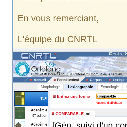
En vous remerciant,
L'équipe du CNRTL
Accueil
Portail lexical
Corpus
Lexique
Morphologie
Lexicographie
Etymologie
Entrez une forme
TLFi
options d'affichage
Académie
COMPARABLE
, adj.
e
9
édition
[Gén. suivi d'un c
Académie