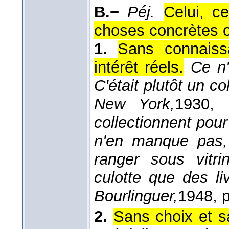
B.−
Péj.
Celui, c
choses concrètes o
1.
Sans connaiss
intérêt réels.
Ce n'
C'était plutôt un co
New York,
1930
, 
collectionnent pour
n'en manque pas,
ranger sous vitr
culotte que des li
Bourlinguer,
1948
, 
2.
Sans choix et s