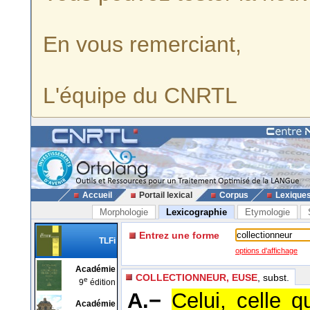
En vous remerciant,
L'équipe du CNRTL
Accueil
Portail lexical
Corpus
Lexique
Morphologie
Lexicographie
Etymologie
Entrez une forme
TLFi
options d'affichage
Académie
COLLECTIONNEUR, EUSE
, subst.
e
9
édition
A.−
Celui, celle 
Académie