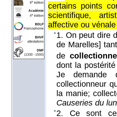
e
8
édition
certains points c
Académie
scientifique, arti
e
4
édition
affective ou vénale 
BDLP
Francophonie
1. On peut dire 
BHVF
attestations
de Marelles] tant
DMF
de
collectionn
(1330 - 1500)
dont la postérité 
Je demande 
collectionneur q
la manie; collec
Causeries du lun
2. Ce sont ces