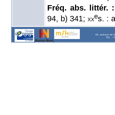
Fréq. abs. littér. :
e
94, b) 341;
s. : 
xx
44, avenue de l
Tél. : 