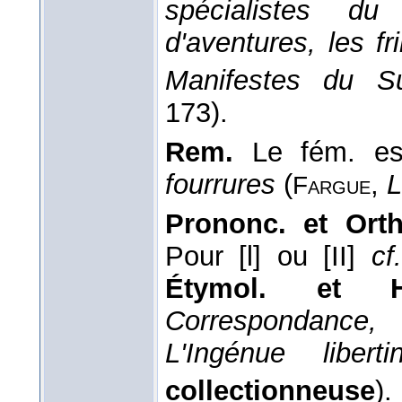
spécialistes du
d'aventures, les fr
Manifestes du Su
173).
Rem.
Le fém. es
fourrures
(
,
L
Fargue
Prononc. et Orth
Pour [l] ou [II]
cf
Étymol. et 
Correspondance,
p
L'Ingénue libertin
collectionneuse
).