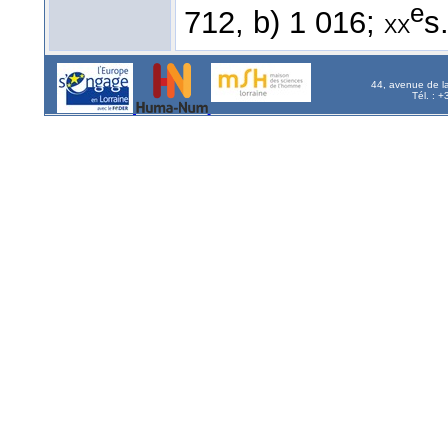
e
712, b) 1 016;
s
xx
44, avenue de l
Tél. : 