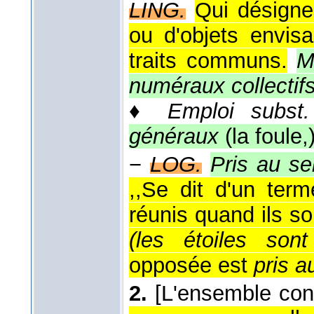
LING.
Qui désigne
ou d'objets envis
traits communs.
M
numéraux collectif
♦
Emploi subst
généraux
(la foule,
−
LOG.
Pris au sen
,,Se dit d'un term
réunis quand ils so
(les étoiles son
opposée est
pris a
2.
[L'ensemble con