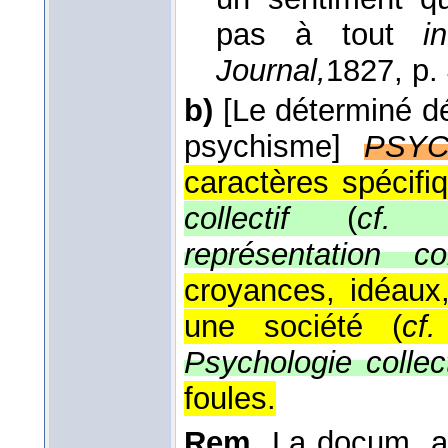
pas à tout
i
Journal,
1827
, p.
b)
[Le déterminé dé
psychisme]
PSYC
caractères spécifiq
collectif
(
cf.
représentation col
croyances, idéau
une société (
cf.
Psychologie collec
foules.
Rem.
La docum. a