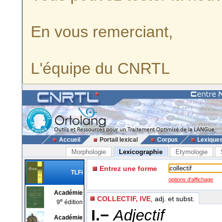
En vous remerciant,
L'équipe du CNRTL
Accueil
Portail lexical
Corpus
Lexique
Morphologie
Lexicographie
Etymologie
Entrez une forme
TLFi
options d'affichage
Académie
COLLECTIF, IVE
, adj. et subst.
e
9
édition
I.−
Adjectif
Académie