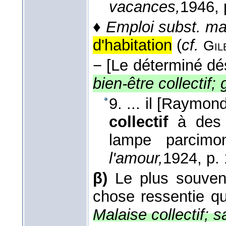
vacances,
1946
,
♦
Emploi subst. ma
d'habitation
(
cf.
Gil
−
[Le déterminé dé
bien-être collectif; 
9. ... il [Raymond
collectif
à des p
lampe parcimo
l'amour,
1924
, p.
β)
Le plus souve
chose ressentie qui
Malaise collectif; s