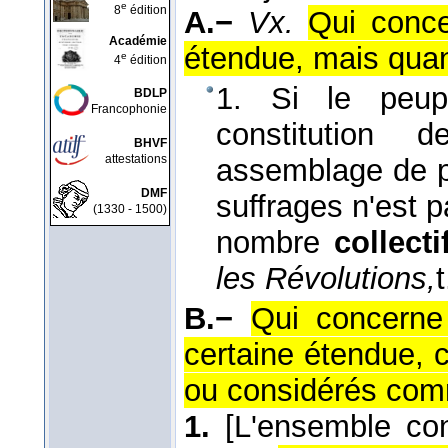
e
8
édition
A.−
Vx.
Qui conce
Académie
étendue, mais quant
e
4
édition
1. Si le peupl
BDLP
Francophonie
constitution
BHVF
attestations
assemblage de pe
DMF
suffrages n'est p
(1330 - 1500)
nombre
collecti
les Révolutions,
t
B.−
Qui concerne
certaine étendue, 
ou considérés com
1.
[L'ensemble co