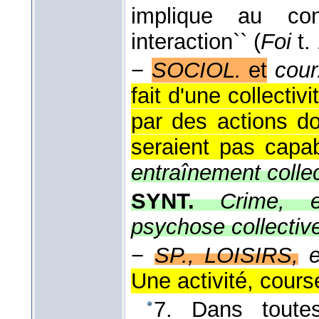
implique au cont
interaction`` (
Foi
t.
−
SOCIOL.
et
cour
fait d'une collectiv
par des actions do
seraient pas capab
entraînement collec
SYNT.
Crime, e
psychose collectiv
−
SP., LOISIRS,
Une activité, course
7. Dans toute