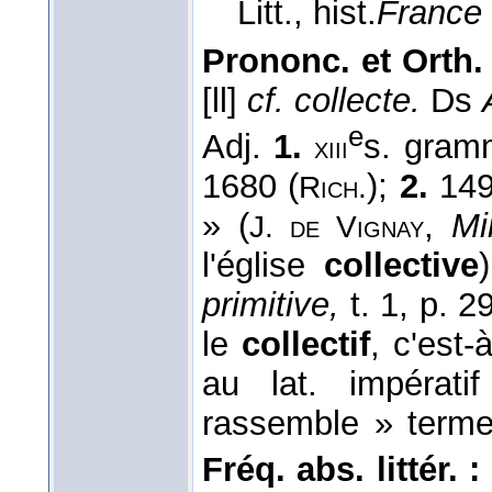
Litt., hist.
France 
Prononc. et Orth. 
[ll]
cf. collecte.
Ds
e
Adj.
1.
s. gra
xiii
1680 (
);
2.
1495
Rich.
» (
,
Mi
J. de Vignay
l'église
collective
primitive,
t. 1, p. 2
le
collectif
, c'est-
au lat. impératif
rassemble » ter
Fréq. abs. littér. :