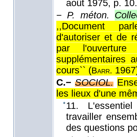
août 1975
, p. 10
−
P. méton.
Colle
,,Document parl
d'autoriser et de 
par l'ouverture
supplémentaires au
cours`` (
1967
Barr.
C.−
SOCIOL.
Ense
les lieux d'une mêm
11. L'essentie
travailler ensem
des questions p