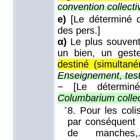
convention collecti
e)
[Le déterminé 
des pers.]
α)
Le plus souven
un bien, un geste
destiné (simultan
Enseignement, test 
−
[Le détermin
Columbarium collect
8. Pour les col
par conséquent 
de manches