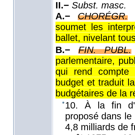
II.−
Subst. masc.
A.−
CHORÉGR.
soumet les interp
ballet, nivelant tous
B.−
FIN. PUBL.
parlementaire, pub
qui rend compte 
budget et traduit 
budgétaires de la ré
10. À la fin d
proposé dans le bu
4,8 milliards de