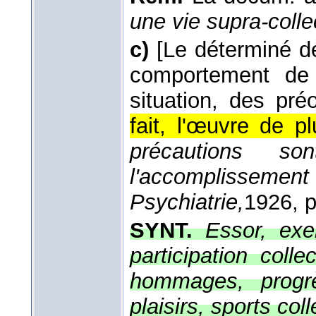
une vie supra-colle
c)
[Le déterminé dé
comportement de 
situation, des pr
fait, l'œuvre de pl
précautions s
l'accomplissement 
Psychiatrie,
1926
, 
SYNT.
Essor, exer
participation collec
hommages, progrès
plaisirs, sports coll