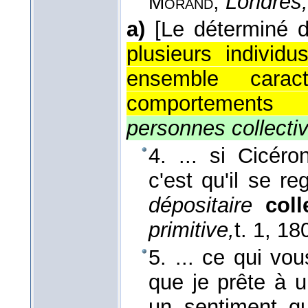
,
Londres,
Morand
a)
[Le déterminé d
plusieurs indivi
ensemble carac
comportements
personnes collectiv
4. ... si Cicér
c'est qu'il se 
dépositaire
coll
primitive,
t. 1
, 18
5. ... ce qui vo
que je prête à 
un sentiment q