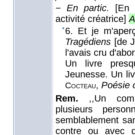
−
En partic.
[En 
activité créatrice]
A
6. Et je m'aper
Tragédiens
[de J
l'avais cru d'abor
Un livre pres
Jeunesse. Un li
,
Poésie c
Cocteau
Rem.
,,Un compo
plusieurs person
semblablement san
contre ou avec d