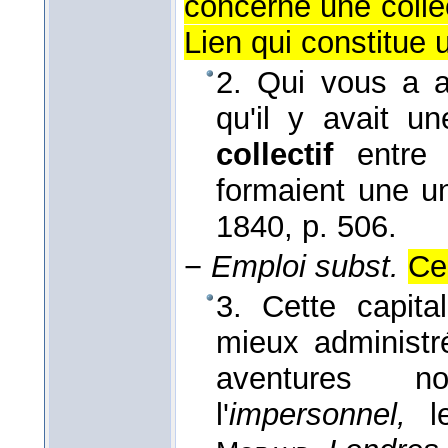
concerne une colle
Lien qui constitue u
2. Qui vous a ap
qu'il y avait u
collectif
entre
formaient une u
1840
, p. 506.
−
Emploi subst.
Ce
3. Cette capita
mieux administré
aventures no
l'
impersonnel,
l