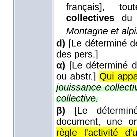
français], to
collectives
du 
Montagne et alp
d)
[Le déterminé d
des pers.]
α)
[Le déterminé d
ou abstr.]
Qui appar
jouissance collectiv
collective.
β)
[Le détermin
document, une org
règle l'activité d'