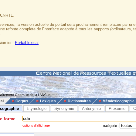
u CNRTL,
services, la version actuelle du portail sera prochainement remplacée par un
 une refonte complète de l'interface adaptée à tous les supports (ordinateurs, t
.
ion ici :
Portail lexical
cal
Corpus
Lexiques
Dictionnaires
Métalexicographie
icographie
Etymologie
Synonymie
Antonymie
Proxémie
C
ne forme
options d'affichage
catégorie :