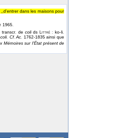
t ,,d'entrer dans les maisons pour
1965.
t
e transcr. de
coli
ds
: ko-li.
Littré
u
coli. Cf. Ac.
1762-1835 ainsi que
 Mémoires sur l'État présent de