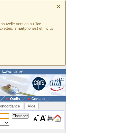
×
e nouvelle version au
1er
ablettes, smartphones) et inclut
Outils
Contact
oncordance
Aide