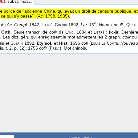
OLI
, subst. masc.
de police de l'ancienne Chine, qui avait un droit de censure publique, e
 ce qui s'y passe`` (
Ac.
1798, 1935
).
e
é ds
Ac. Compl.
1842,
1892,
Lar. 19
, Nouv. Lar. ill.,
Littré, Guérin
Quille
 Orth.
Seule transcr. de
colir
ds
1834 et
: ko-lir. Dernièr
Land.
Littré
.
Les dict. gén. qui enregistrent le mot admettent les 2 graph.
colir
o
et
1892.
Étymol. et Hist.
1696
coli
(
,
Nouveaux
tré
Guérin
Louis Le Comte
s, t. 2, p. 32); 1755
colir
(
). Mot chinois.
Prev.