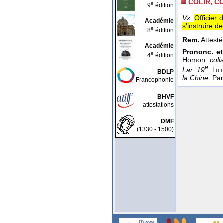
COLIR, C
e
9
édition
Vx.
Officier 
Académie
s'instruire de
e
8
édition
Rem.
Attest
Académie
Prononc. et
e
4
édition
Homon.
colis
e
Lar. 19
,
Lit
BDLP
la Chine,
Pari
Francophonie
BHVF
attestations
DMF
(1330 - 1500)