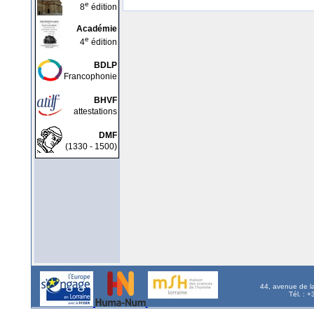
e
8
édition
Académie
e
4
édition
BDLP
Francophonie
BHVF
attestations
DMF
(1330 - 1500)
44, avenue de l
Tél. : 