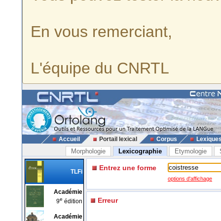
En vous remerciant,
L'équipe du CNRTL
Accueil
Portail lexical
Corpus
Lexique
Morphologie
Lexicographie
Etymologie
Entrez une forme
TLFi
options d'affichage
Académie
e
Erreur
9
édition
Académie