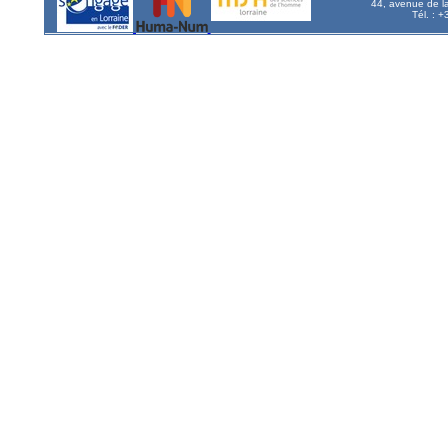
44, avenue de l
Tél. : 