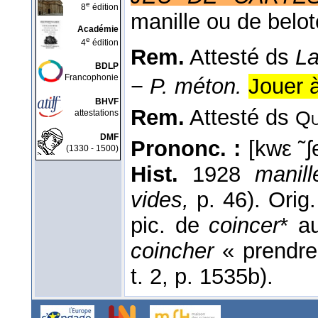
e
8
édition
manille ou de belot
Académie
e
4
édition
Rem.
Attesté ds
La
BDLP
Francophonie
−
P. méton.
Jouer à
BHVF
Rem.
Attesté ds
Qu
attestations
DMF
Prononc. :
[kwε ̃ ʃ
(1330 - 1500)
Hist.
1928
manil
vides,
p. 46). Orig
pic. de
coincer
* a
coincher
« prendre
t. 2, p. 1535b).