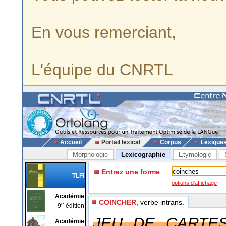
En vous remerciant,
L'équipe du CNRTL
Accueil
Portail lexical
Corpus
Lexique
Morphologie
Lexicographie
Etymologie
Entrez une forme
TLFi
options d'affichage
Académie
COINCHER
, verbe intrans.
e
9
édition
JEU DE CARTES
Académie