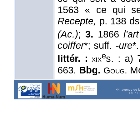
1563 « ce qui se
Recepte,
p. 138 d
(Ac.)
;
3.
1866
l'ar
coiffer
*; suff.
-ure
*
e
littér. :
s. : a)
xix
663.
Bbg.
Mo
Goug.
44, avenue de l
Tél. : 