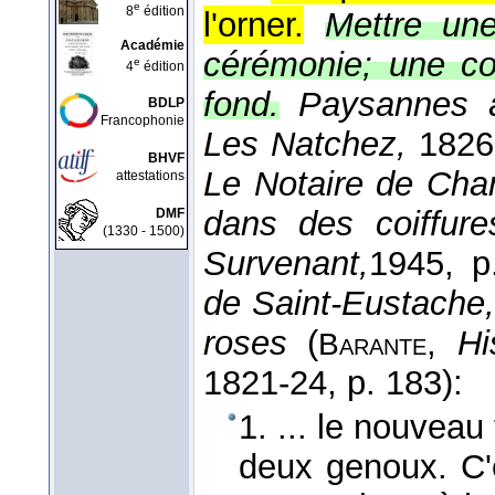
e
8
édition
l'orner.
Mettre une
Académie
cérémonie; une coi
e
4
édition
fond.
Paysannes à
BDLP
Francophonie
Les Natchez,
1826,
BHVF
Le Notaire de Chant
attestations
dans des coiffure
DMF
(1330 - 1500)
Survenant,
1945
, p
de Saint-Eustache, 
roses
(
,
Hi
Barante
1821-24
, p. 183):
1. ... le nouveau
deux genoux. C'