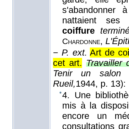
s'abandonner à
nattaient ses
coiffure
termin
,
L'Épi
Chardonne
−
P. ext.
Art de coi
cet art.
Travailler 
Tenir un salon 
Rueil,
1944
, p. 13):
4. Une biblioth
mis à la disposi
encore un mé
consultations gr