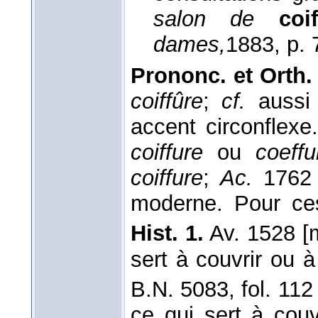
salon de
coi
dames,
1883
, p.
Prononc. et Orth. 
coiffûre
;
cf.
auss
accent circonflexe
coiffure
ou
coeffu
coiffure
;
Ac.
1762
moderne. Pour ce
Hist. 1.
Av. 1528 [
sert à couvrir ou à
B.N. 5083, fol. 112 
ce qui sert à couvr