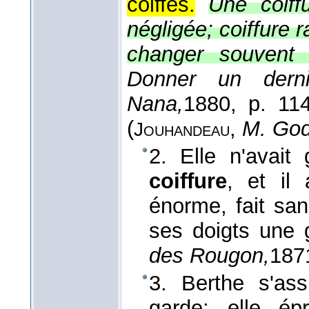
coiffés.
Une coiff
négligée; coiffure r
changer souvent d
Donner un derni
Nana,
1880
, p. 114
(
,
M. God
Jouhandeau
2. Elle n'avai
coiffure
, et il 
énorme, fait san
ses doigts une 
des Rougon,
187
3. Berthe s'ass
garde; elle ép