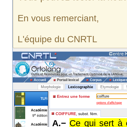
En vous remerciant,
L'équipe du CNRTL
Accueil
Portail lexical
Corpus
Lexique
Morphologie
Lexicographie
Etymologie
Entrez une forme
TLFi
options d'affichage
Académie
COIFFURE
, subst. fém.
e
9
édition
A.−
Ce qui sert à 
Académie