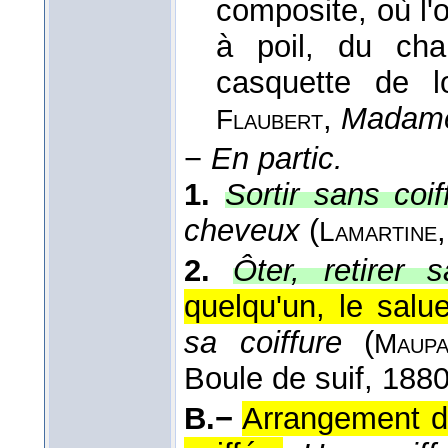
composite, où l'
à poil, du ch
casquette de l
,
Madame
Flaubert
−
En partic.
1.
Sortir sans coif
cheveux
(
Lamartine
2.
Ôter, retirer s
quelqu'un, le salue
sa coiffure
(
Maupa
Boule de suif
, 188
B.−
Arrangement d