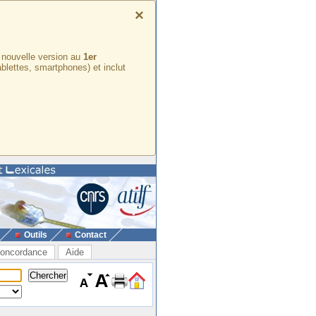
×
e nouvelle version au
1er
ablettes, smartphones) et inclut
Outils
Contact
oncordance
Aide