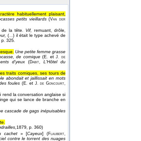
actère habituellement plaisant,
casses petits vieillards
(
Van der
 de la tête.
Vif,
remuant, drôle,
ur,
(...) il était le type achevé de
, p. 325.
tesque.
Une petite femme grasse
ocasse, de comique
(
E. et
J. de
ents d'yeux
(
,
L'Hôtel du
Dabit
 ses traits comiques, ses tours de
le abondait et jaillissait en mots
des foules
(
E. et
,
J. de Goncourt
i rend la conversation anglaise si
singe qui se lance de branche en
 une cascade de gags inépuisables
te.
railles,
1879
, p. 360)
u cachet
» [
Cayeux
] (
,
Flaubert
ciel contre le torrent des nuages