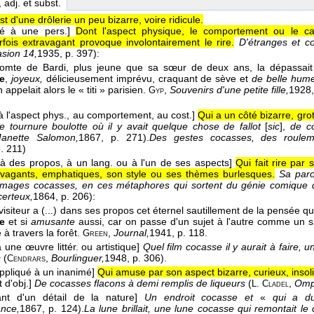
, adj. et subst.
st d'une drôlerie un peu bizarre, voire ridicule.
ué à une pers.]
Dont l'aspect physique, le comportement ou le car
fois extravagant provoque involontairement le rire.
D'étranges et co
asion 14,
1935
, p. 397):
omte de Bardi, plus jeune que sa sœur de deux ans, la dépassait
e
,
joyeux,
délicieusement imprévu, craquant de sève et
de belle hume
 appelait alors le « titi » parisien.
,
Souvenirs d'une petite fille,
1928
Gyp
à l'aspect phys., au comportement, au cost.]
Qui a un côté bizarre, gro
ne tournure boulotte où il y avait quelque chose de fallot
[
sic
],
de c
anette Salomon,
1867
, p. 271).
Des gestes cocasses, des roulem
p. 211)
 à des propos, à un lang. ou à l'un de ses aspects]
Qui fait rire par
avagants, emphatiques, son style ou ses thèmes burlesques.
Sa paro
 images cocasses, en ces métaphores qui sortent du génie comique 
erteux,
1864
, p. 206):
isiteur a (...) dans ses propos cet éternel sautillement de la pensée qu
e
et si
amusante
aussi, car on passe d'un sujet à l'autre comme un 
à travers la forêt.
,
Journal,
1941
, p. 118.
Green
 une œuvre littér. ou artistique]
Quel film cocasse il y aurait à faire,
s
(
,
Bourlinguer,
1948
, p. 306).
Cendrars
ppliqué à un inanimé]
Qui amuse par son aspect bizarre, curieux, insoli
 d'obj.]
De cocasses flacons à demi remplis de liqueurs
(
,
Ompd
L. Cladel
ant d'un détail de la nature]
Un endroit cocasse et
«
qui a d
nce,
1867
, p. 124).
La lune brillait, une lune cocasse qui remontait le 