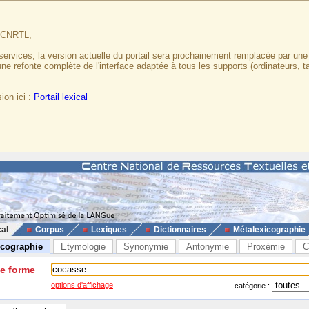
u CNRTL,
services, la version actuelle du portail sera prochainement remplacée par un
 une refonte complète de l'interface adaptée à tous les supports (ordinateurs, t
.
ion ici :
Portail lexical
cal
Corpus
Lexiques
Dictionnaires
Métalexicographie
icographie
Etymologie
Synonymie
Antonymie
Proxémie
C
ne forme
options d'affichage
catégorie :