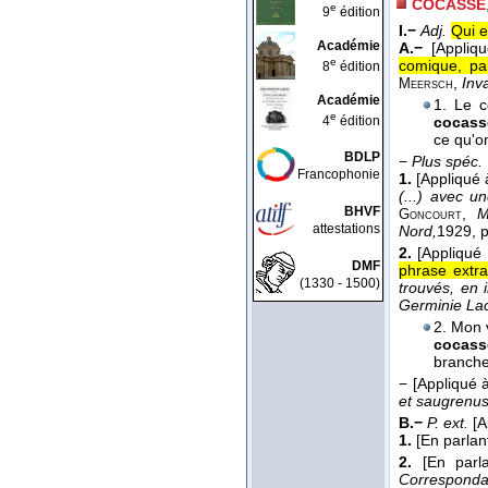
COCASSE
e
9
édition
I.−
Adj.
Qui e
Académie
A.−
[Appliq
e
comique, par
8
édition
,
Inv
Meersch
Académie
1. Le c
e
4
édition
cocass
ce qu'on
BDLP
−
Plus spéc.
Francophonie
1.
[Appliqué 
(...) avec u
BHVF
,
M
Goncourt
attestations
Nord,
1929
, 
2.
[Appliqué
DMF
phrase extr
(1330 - 1500)
trouvés, en
Germinie Lac
2. Mon v
cocass
branche 
−
[Appliqué à
et saugrenu
B.−
P. ext.
[A
1.
[En parlant
2.
[En parl
Corresponda