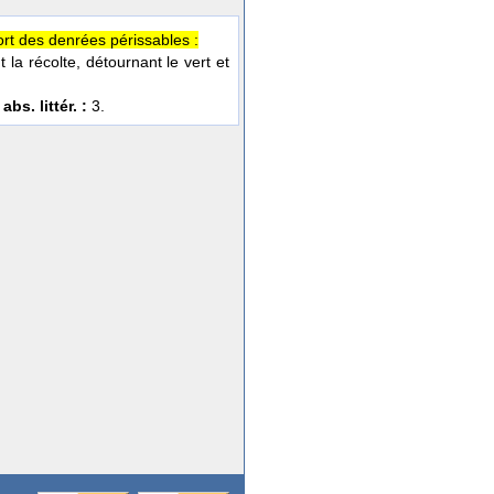
port des denrées périssables :
nt la récolte, détournant le vert et
abs. littér. :
3.