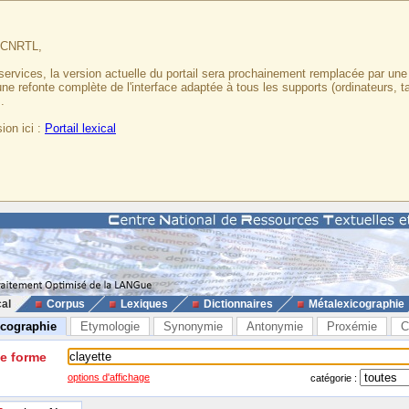
u CNRTL,
services, la version actuelle du portail sera prochainement remplacée par un
 une refonte complète de l'interface adaptée à tous les supports (ordinateurs, t
.
ion ici :
Portail lexical
cal
Corpus
Lexiques
Dictionnaires
Métalexicographie
icographie
Etymologie
Synonymie
Antonymie
Proxémie
C
ne forme
options d'affichage
catégorie :