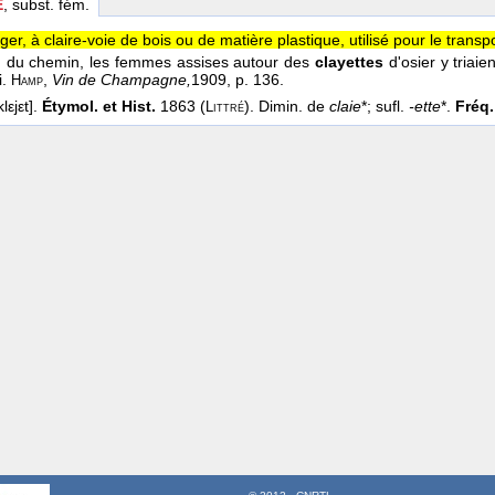
E
, subst. fém.
er, à claire-voie de bois ou de matière plastique, utilisé pour le trans
 du chemin, les femmes assises autour des
clayettes
d'osier y triaie
i.
,
Vin de Champagne,
1909
, p. 136.
Hamp
lεjεt].
Étymol. et Hist.
1863 (
). Dimin. de
claie
*; sufl.
-ette
*.
Fréq. 
Littré