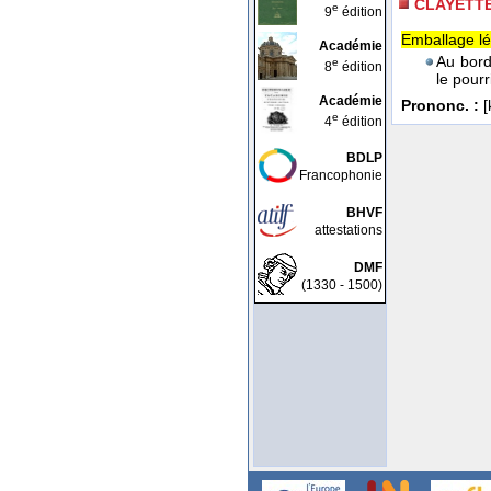
CLAYETT
e
9
édition
Emballage lég
Académie
Au bord
e
8
édition
le pourr
Académie
Prononc. :
[k
e
4
édition
BDLP
Francophonie
BHVF
attestations
DMF
(1330 - 1500)