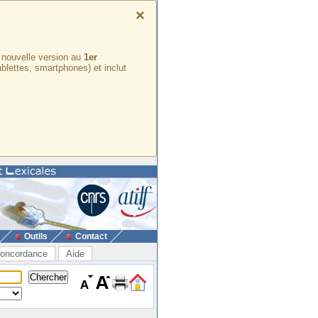
×
e nouvelle version au
1er
ablettes, smartphones) et inclut
Outils
Contact
oncordance
Aide