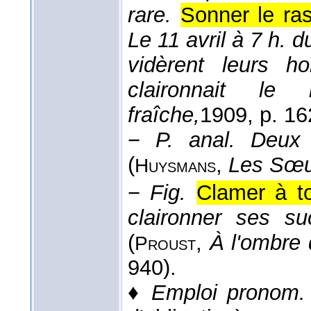
rare.
Sonner le ra
Le 11 avril à 7 h. 
vidèrent leurs 
claironnait le 
fraîche,
1909
, p. 16
−
P. anal.
Deux 
(
,
Les Sœu
Huysmans
−
Fig.
Clamer à t
claironner ses su
(
,
À l'ombre 
Proust
940).
♦
Emploi pronom.