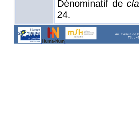
Dénominatif de
cla
24.
44, avenue de l
Tél. : 