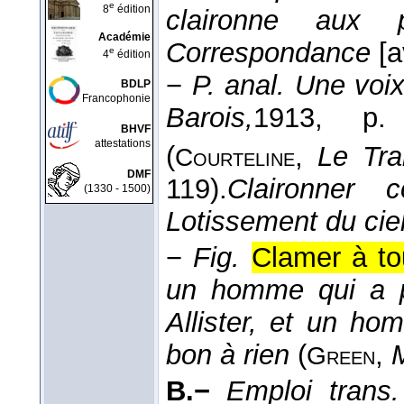
e
8
édition
claironne aux p
Académie
Correspondance
[
e
4
édition
−
P. anal.
Une voix
BDLP
Francophonie
Barois,
1913
, p. 
BHVF
attestations
(
,
Le Tra
Courteline
DMF
119).
Claironner
(1330 - 1500)
Lotissement du ciel
−
Fig.
Clamer à to
un homme qui a p
Allister, et un h
bon à rien
(
,
Green
B.−
Emploi trans.