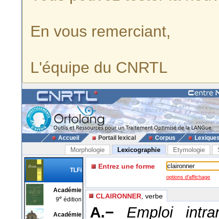
En vous remerciant,
L'équipe du CNRTL
Accueil
Portail lexical
Corpus
Lexique
Morphologie
Lexicographie
Etymologie
Entrez une forme
TLFi
options d'affichage
Académie
CLAIRONNER
, verbe
e
9
édition
A.−
Emploi intra
Académie