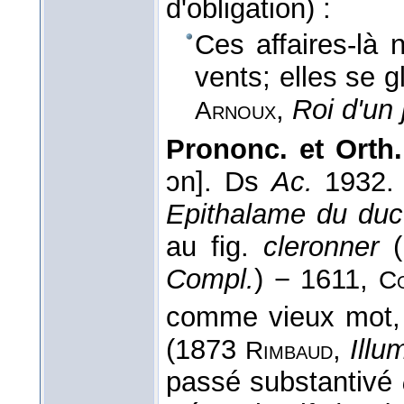
d'obligation) :
Ces affaires-là
vents; elles se g
,
Roi d'un 
Arnoux
Prononc. et Orth.
ɔn]. Ds
Ac.
1932
Epithalame du duc
au fig.
cleronner
(
Compl.
) − 1611,
C
comme vieux mot, 
(1873
,
Illu
Rimbaud
passé substantivé