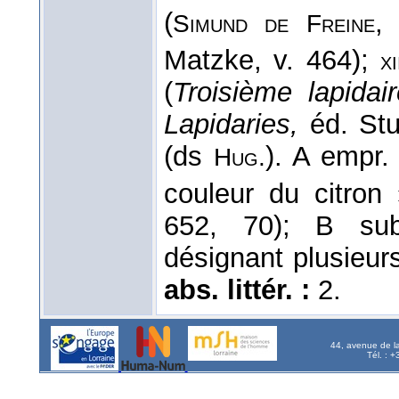
(
Simund de Freine
Matzke, v. 464);
xi
(
Troisième lapidai
Lapidaries,
éd. Stu
(ds
). A empr.
Hug.
couleur du citron 
652, 70); B sub
désignant plusieur
abs. littér. :
2.
44, avenue de l
Tél. : 