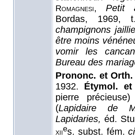
,
Petit
Romagnesi
Bordas
, 1969
, t
champignons jailli
être moins vénéneus
vomir les canca
Bureau des mariag
Prononc. et Orth. 
1932.
Étymol. et
pierre précieuse
(
Lapidaire de M
Lapidaries,
éd. Stu
e
s. subst. fém.
c
xii