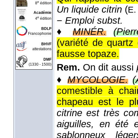
e
8
édition
Un liquide citrin
(
E.
Académie
−
Emploi subst.
e
4
édition
♦
MINÉR.
(Pierr
BDLP
Francophonie
(variété de quartz
BHVF
attestations
fausse topaze.
DMF
Rem.
On dit aussi
(1330 - 1500)
♦
MYCOLOGIE.
(
comestible à chai
chapeau est le pl
citrine est très c
aiguilles, en été
sablonneux lége