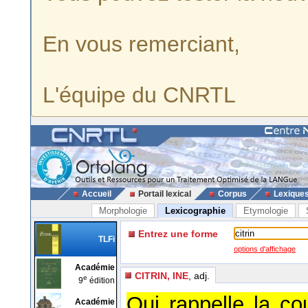
En vous remerciant,
L'équipe du CNRTL
Accueil
Portail lexical
Corpus
Lexique
Morphologie
Lexicographie
Etymologie
Entrez une forme
TLFi
options d'affichage
Académie
CITRIN, INE
, adj.
e
9
édition
Qui rappelle la cou
Académie