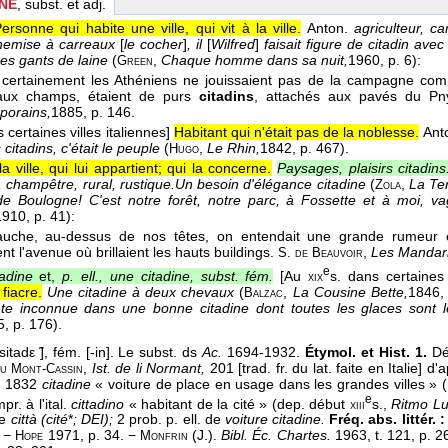
INE
, subst. et adj.
ersonne qui habite une ville, qui vit à la ville.
Anton.
agriculteur, 
hemise à carreaux
[
le cocher
]
, il
[
Wilfred
]
faisait figure de citadin av
es gants de laine
(
,
Chaque homme dans sa nuit,
1960
, p. 6):
Green
 certainement les Athéniens ne jouissaient pas de la campagne com
aux champs, étaient de purs
citadins
, attachés aux pavés du Pn
porains,
1885
, p. 146.
 certaines villes italiennes]
Habitant qui n'était pas de la noblesse.
Ant
 citadins, c'était le peuple
(
,
Le Rhin,
1842
, p. 467).
Hugo
a ville, qui lui appartient; qui la concerne.
Paysages, plaisirs citadins
champêtre, rural, rustique.
Un besoin d'élégance citadine
(
,
La Ter
Zola
 de Boulogne! C'est notre forêt, notre parc, à Fossette et à moi, v
1910
, p. 41):
auche, au-dessus de nos têtes, on entendait une grande rumeur
nt l'avenue où brillaient les hauts buildings.
,
Les Mandari
S. de Beauvoir
e
tadine
et,
p. ell., une citadine, subst. fém.
[Au
s. dans certaines 
xix
fiacre.
Une citadine à deux chevaux
(
,
La Cousine Bette,
1846
,
Balzac
e inconnue dans une bonne citadine dont toutes les glaces sont 
5
, p. 176).
sitadε ̃], fém. [-in]. Le subst. ds
Ac.
1694-1932.
Étymol. et Hist. 1.
Dé
,
Ist. de li Normant,
201 [trad. fr. du lat. faite en Italie] d
du Mont-Cassin
.
1832
citadine
« voiture de place en usage dans les grandes villes » (
e
r. à l'ital.
cittadino
« habitant de la cité » (dep. début
s.,
Ritmo L
xiii
de
città (cité
*
; DEI);
2 prob. p. ell. de
voiture citadine.
Fréq. abs. littér. :
. −
1971, p. 34. −
(J.).
Bibl. Éc. Chartes.
1963, t. 121, p. 2
Hope
Monfrin