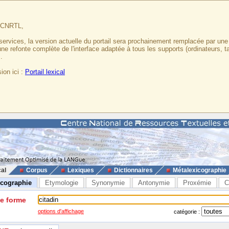
u CNRTL,
services, la version actuelle du portail sera prochainement remplacée par un
 une refonte complète de l'interface adaptée à tous les supports (ordinateurs, t
.
ion ici :
Portail lexical
cal
Corpus
Lexiques
Dictionnaires
Métalexicographie
icographie
Etymologie
Synonymie
Antonymie
Proxémie
C
ne forme
options d'affichage
catégorie :