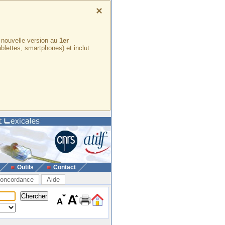
×
e nouvelle version au
1er
ablettes, smartphones) et inclut
Outils
Contact
oncordance
Aide