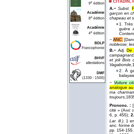
CITADIN, 
e
9
édition
A.−
Subst.
P
Académie
garçon en c
e
chapeau et s
8
édition
1. Très
Académie
guère 
e
4
édition
Contem
−
ANC.
[Dans
BDLP
noblesse; les
Francophonie
B.−
Adj.
De l
campagnard, 
BHVF
et joli Bois
attestations
Vagabonde,
2. À g
DMF
balayaie
(1330 - 1500)
−
Voiture ci
analogue au 
ma charmant
toujours,
183
Prononc. :
[
cité » (
Aimé 
6, p. 455);
2
Lar. ill.).
1 emp
anc. forme 
pp. 154-155