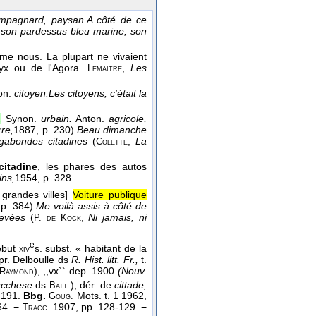
campagnard, paysan.
A côté de ce
ec son pardessus bleu marine, son
me nous. La plupart ne vivaient
yx ou de l'Agora.
,
Les
Lemaitre
on.
citoyen.
Les citoyens, c'était la
.
Synon.
urbain.
Anton.
agricole,
re,
1887
, p. 230).
Beau dimanche
agabondes citadines
(
,
La
Colette
citadine
, les phares des autos
ns,
1954
, p. 328.
grandes villes]
Voiture publique
 p. 384).
Me voilà assis à côté de
levées
(
,
Ni jamais, ni
P. de Kock
e
but
s. subst. « habitant de la
xiv
'apr. Delboulle ds
R. Hist. litt. Fr.,
t.
), ,,vx`` dep. 1900
(Nouv.
Raymond
ucchese
ds
), dér. de
cittade,
Batt.
191.
Bbg.
Mots. t. 1 1962,
Goug.
64. −
1907, pp. 128-129. −
Tracc.