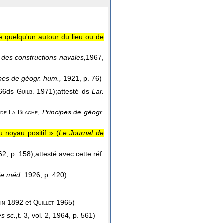
 quelqu'un autour du lieu ou de
. des constructions navales,
1967
,
pes de géogr. hum.,
1921, p. 76)
66
ds
1971);
attesté ds
Lar.
Guilb.
,
Principes de géogr.
 de La Blache
u noyau positif » (
Le Journal de
862
, p. 158);
attesté avec cette réf.
de méd.,
1926
, p. 420)
1892 et
1965)
in
Quillet
es sc.,
t. 3, vol. 2
, 1964
, p. 561)