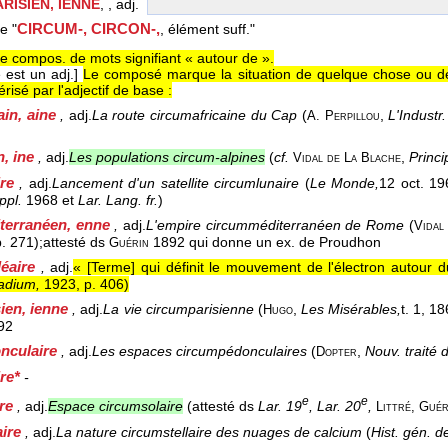
RISIEN, IENNE
, , adj.
CIRCUM-, CIRCON-,
le "
, élément suff."
e compos. de mots signifiant « autour de ».
 est un adj.]
Le composé marque la situation de quelque chose ou de
érisé par l'adjectif de base :
ain, aine
,
adj.
La route circumafricaine du Cap
(
,
L'Industr
A. Perpillou
n, ine
,
adj.
Les populations circum-alpines
(
cf.
,
Princi
Vidal de La Blache
ire
,
adj.
Lancement d'un satellite circumlunaire
(
Le Monde,
12 oct. 19
ppl.
1968 et
Lar. Lang. fr.
)
terranéen, enne
,
adj.
L'empire circumméditerranéen de Rome
(
Vidal
p. 271);
attesté ds
1892 qui donne un ex. de Proudhon
Guérin
éaire
,
adj.
« [Terme] qui définit le mouvement de l'électron autour d
Radium,
1923, p. 406
)
sien, ienne
,
adj.
La vie circumparisienne
(
,
Les Misérables,
t. 1
, 1
Hugo
92
nculaire
,
adj.
Les espaces circumpédonculaires
(
,
Nouv. traité 
Dopter
ire*
-
e
e
re
,
adj.
Espace circumsolaire
(attesté ds
Lar. 19
, Lar. 20
,
Littré, Guér
aire
,
adj.
La nature circumstellaire des nuages de calcium
(
Hist. gén. d