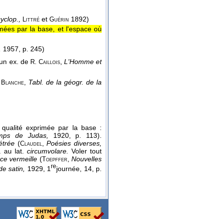
cyclop.,
et
1892)
Littré
Guérin
ées par la base, et l'espace où
,
1957, p. 245)
un ex. de
,
L'Homme et
R. Caillois
,
Tabl. de la géogr. de la
 Blanche
ualité exprimée par la base :
mps de Judas,
1920, p. 113).
étrée
(
,
Poésies diverses,
Claudel
 au lat.
circumvolare.
Voler tout
ace vermeille
(
,
Nouvelles
Toepffer
re
de satin,
1929, 1
journée, 14, p.