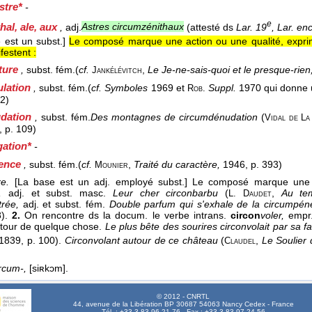
estre*
-
e
hal, ale, aux
,
adj.
Astres circumzénithaux
(attesté ds
Lar. 19
, Lar. en
 est un subst.]
Le composé marque une action ou une qualité, exprim
festent :
ture
,
subst. fém.
(
cf.
,
Le Je-ne-sais-quoi et le presque-rien
Jankélévitch
lation
,
subst. fém.
(
cf. Symboles
1969 et
Suppl.
1970 qui donne 
Rob.
62)
dation
,
subst. fém.
Des montagnes de circumdénudation
(
Vidal de La
, p. 109)
gation*
-
ence
,
subst. fém.
(
cf.
,
Traité du caractère,
1946, p. 393)
Mounier
e.
[La base est un adj. employé subst.] Le composé marque une q
,
adj. et subst. masc.
Leur cher circonbarbu
(
,
Au te
L. Daudet
rée,
adj. et subst. fém.
Double parfum qui s'exhale de la circumpén
8).
2.
On rencontre ds la docum. le verbe intrans.
circon
voler,
empr.
utour de quelque chose.
Le plus bête des sourires circonvolait par sa f
1839, p. 100).
Circonvolant autour de ce château
(
,
Le Soulier 
Claudel
rcum-,
[siʀkɔm].
© 2012 - CNRTL
44, avenue de la Libération BP 30687 54063 Nancy Cedex - France
Tél. : +33 3 83 96 21 76 - Fax : +33 3 83 97 24 56