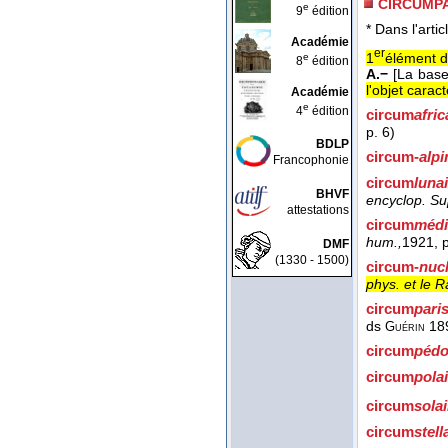
CIRCUMPA
e
9
édition
* Dans l'artic
Académie
er
1
élément d
e
8
édition
A.−
[La base
l'objet caract
Académie
e
4
édition
circum
afric
p. 6)
BDLP
circum-
alpi
Francophonie
circum
luna
BHVF
encyclop. Su
attestations
circum
médi
hum.,
1921
, 
DMF
(1330 - 1500)
circum-
nucl
phys. et le 
circum
pari
ds
18
Guérin
circum
pédo
circum
pola
circum
solai
circum
stell