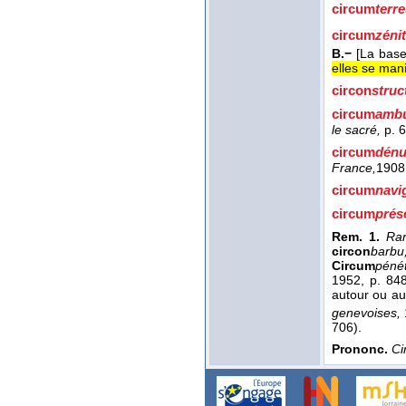
circum
terr
circum
zénit
B.−
[La base
elles se mani
circon
struc
circum
ambu
le sacré,
p. 
circum
dénu
France,
1908
circum
navi
circum
prés
Rem. 1.
Rar
circon
barbu
Circum
pénét
1952, p. 84
autour ou a
genevoises,
706).
Prononc.
Ci