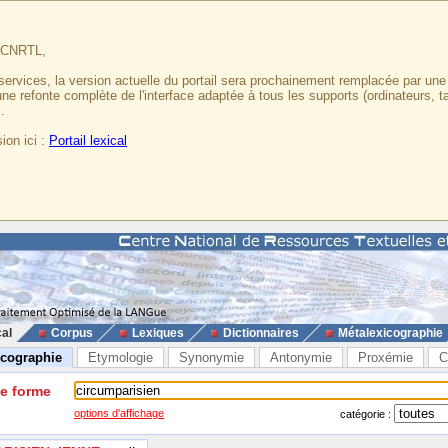
u CNRTL,
services, la version actuelle du portail sera prochainement remplacée par un
 une refonte complète de l'interface adaptée à tous les supports (ordinateurs, t
.
ion ici :
Portail lexical
cal
Corpus
Lexiques
Dictionnaires
Métalexicographie
icographie
Etymologie
Synonymie
Antonymie
Proxémie
C
ne forme
options d'affichage
catégorie :