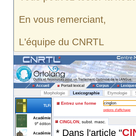
En vous remerciant,
L'équipe du CNRTL
Accueil
Portail lexical
Corpus
Lexique
Morphologie
Lexicographie
Etymologie
Entrez une forme
TLFi
options d'affichage
Académie
CINGLON
, subst. masc.
e
9
édition
CI
* Dans l'article "
Académie