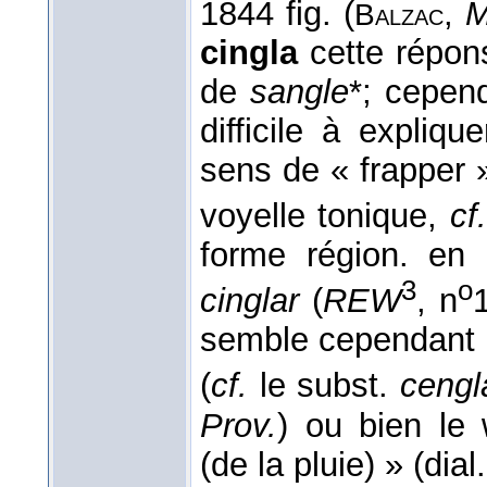
1844 fig. (
,
M
Balzac
cingla
cette répon
de
sangle
*; cepend
difficile à expliqu
sens de « frapper 
voyelle tonique,
cf
forme région. en 
3
o
cinglar
(
REW
, n
semble cependant p
(
cf.
le subst.
cengl
Prov.
) ou bien le
(de la pluie) » (dia