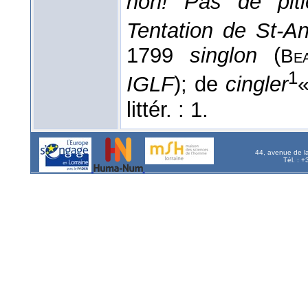
non! Pas de pit
Tentation de St-An
1799
singlon
(
Be
1
IGLF
); de
cingler
«
littér. : 1.
44, avenue de l
Tél. : 