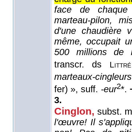
face de chaque 
marteau-pilon, m
d'une chaudière v
même, occupait un
500 millions de
transcr. ds
Littré
marteaux-cingleurs
2
fer) », suff.
-eur
*.
3.
Cinglon
,
subst. m
l'œuvre! Il s'appli