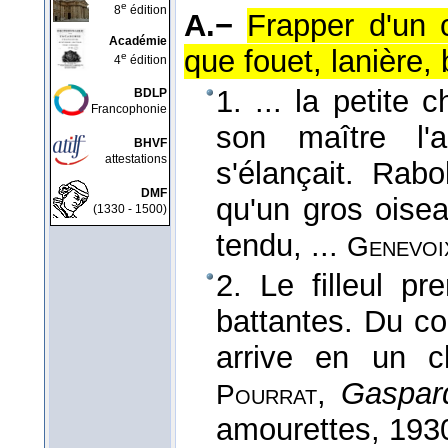
e
8
édition
A.−
Frapper d'un c
Académie
que fouet, lanière, 
e
4
édition
1. ... la petite
BDLP
Francophonie
son maître l'
BHVF
attestations
s'élançait. Rabo
DMF
qu'un gros oiseau
(1330 - 1500)
tendu, ...
Genevoi
2. Le filleul p
battantes. Du co
arrive en un c
,
Gaspar
Pourrat
amourettes
, 193