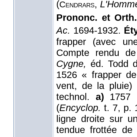
(
,
L'Homme
Cendrars
Prononc. et Orth.
Ac.
1694-1932.
Éty
frapper (avec un
Compte rendu d
Cygne,
éd. Todd 
1526 « frapper de
vent, de la pluie)
technol.
a)
1757 «
(
Encyclop.
t. 7, p.
ligne droite sur 
tendue frottée de 