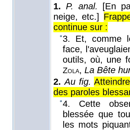
1.
P. anal.
[En pa
neige, etc.]
Frappe
continue sur :
3. Et, comme l
face, l'aveuglaie
outils, où, une fo
,
La Bête hu
Zola
2.
Au fig.
Atteindr
des paroles blessan
4. Cette obser
blessée que tou
les mots piquant