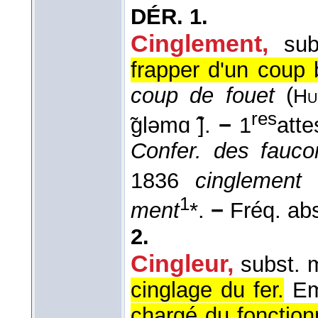
DÉR.
1.
Cinglement
,
sub
frapper d'un coup 
coup de fouet
(
Hu
res
̃gləmɑ ̃].
−
1
atte
Confer. des fauc
1836
cinglement
1
ment
*.
−
Fréq. abs.
2.
Cingleur
,
subst. 
cinglage du fer.
Em
chargé du fonction