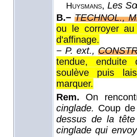
,
Les Sœ
Huysmans
B.−
TECHNOL., M
ou le corroyer au
d'affinage.
−
P. ext.,
CONSTR
tendue, enduite 
soulève puis lai
marquer.
Rem.
On rencontr
cinglade.
Coup de 
dessus de la tête
cinglade qui envoya