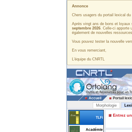
Annonce
Chers usagers du portail lexical d
Après vingt ans de bons et loyaux 
septembre 2026
. Celle-ci apporte
également de nouvelles ressources
Vous pouvez tester la nouvelle vers
En vous remerciant,
L'équipe du CNRTL
Accueil
Portail lexi
Morphologie
Lex
Entrez u
TLFi
Académie