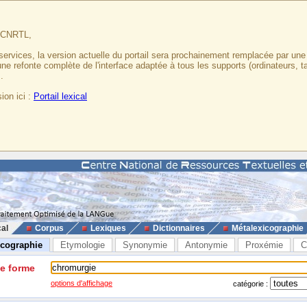
u CNRTL,
services, la version actuelle du portail sera prochainement remplacée par un
 une refonte complète de l'interface adaptée à tous les supports (ordinateurs, t
.
ion ici :
Portail lexical
cal
Corpus
Lexiques
Dictionnaires
Métalexicographie
icographie
Etymologie
Synonymie
Antonymie
Proxémie
C
ne forme
options d'affichage
catégorie :