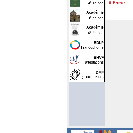
e
Erreur
9
édition
Académie
e
8
édition
Académie
e
4
édition
BDLP
Francophonie
BHVF
attestations
DMF
(1330 - 1500)