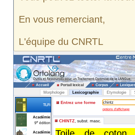
En vous remerciant,
L'équipe du CNRTL
Accueil
Portail lexical
Corpus
Lexique
Morphologie
Lexicographie
Etymologie
Entrez une forme
TLFi
options d'affichage
Académie
CHINTZ
, subst. masc.
e
9
édition
Toile de coton 
Académie