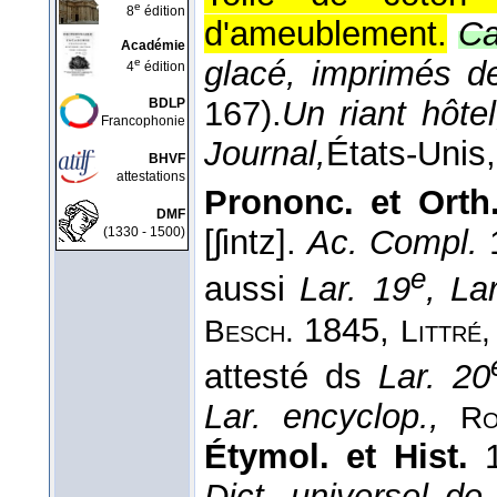
e
8
édition
d'ameublement.
Ca
Académie
glacé, imprimés 
e
4
édition
167).
Un riant hôtel
BDLP
Francophonie
Journal,
États-Unis
BHVF
attestations
Prononc. et Orth.
DMF
[ʃintz].
Ac. Compl.
1
(1330 - 1500)
e
aussi
Lar. 19
, La
1845,
Besch.
Littré,
attesté ds
Lar. 20
Lar. encyclop.,
R
Étymol. et Hist.
1
Dict. universel d