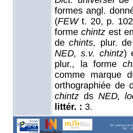
formes angl. donn
(
FEW
t. 20, p. 10
forme
chintz
est em
de
chints,
plur. d
NED, s.v. chintz
) 
plur., la forme
ch
comme marque du
orthographiée de d
chintz
ds
NED, loc
littér. :
3.
44, avenue de l
Tél. : 