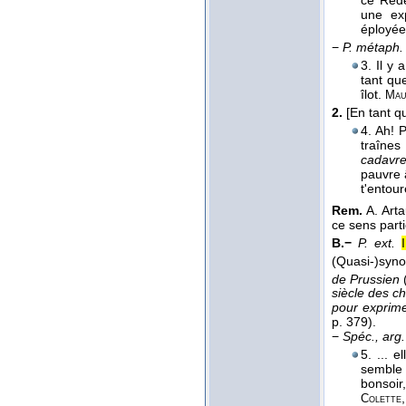
ce Réde
une exp
éployée 
−
P. métaph.
3. Il y
tant qu
îlot.
Mau
2.
[En tant q
4. Ah! 
traînes
cadavr
pauvre 
t'entou
Rem.
A. Arta
ce sens parti
B.−
P. ext.
(Quasi-)syn
de Prussien
siècle des ch
pour exprime
p. 379).
−
Spéc., arg.
5. ... 
semble 
bonsoir,
Colette