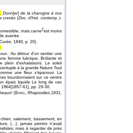
.
Donn
[
er
]
de la charogne à nos
ux crevés
(
Doc. d'hist. contemp.,
t.
2
comestible, mais
carne
est moins
de avariée.
 Curée
, 1840
, p. 20).
:
oux : Au détour d'un sentier une
une femme lubrique, Brûlante et
 plein d'exhalaisons. Le soleil
 centuple à la grande Nature Tout
 Comme une fleur s'épanouir. La
ches bourdonnaient sur ce ventre
 un épais liquide Le long de ces
, 1964
[1857-61], pp. 29-30.
rbeaux!
(
,
Rhapsodies,
1831
,
Borel
'un chien, salement, bassement, en
re, (...); jamais peintre n'avait
réalistes; mais à regarder de près