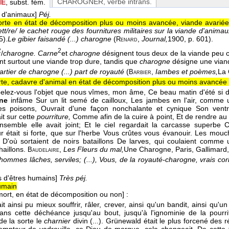
CHAROGNER
, verbe intrans.
NE
, subst. fém.
 d'animaux]
Péj.
rte en état de décomposition plus ou moins avancée, viande avariée
tt/re/ le cachet rouge des fournitures militaires sur la viande d'anima
5).
Le gibier faisandé (...) charogne
(
,
Journal,
1900
, p. 601).
Renard
2
2
/
charogne. Carne
et
charogne
désignent tous deux de la viande peu 
ant surtout une viande trop dure, tandis que
charogne
désigne une vian
rtier de charogne (...) part de royauté
(
,
Iambes et poèmes,
La
Barbier
te, cadavre d'animal en état de décomposition plus ou moins avancée 
elez-vous l'objet que nous vîmes, mon âme, Ce beau matin d'été si d
ne
infâme Sur un lit semé de cailloux, Les jambes en l'air, comme 
es poisons, Ouvrait d'une façon nonchalante et cynique Son ventre
it sur cette
pourriture,
Comme afin de la cuire à point, Et de rendre au
nsemble elle avait joint; Et le ciel regardait la carcasse superbe
r était si forte, que sur l'herbe Vous crûtes vous évanouir. Les mou
, D'où sortaient de noirs bataillons De larves, qui coulaient comme
haillons.
,
Les Fleurs du mal,
Une Charogne, Paris, Gallimard
Baudelaire
. hommes lâches, serviles; (...), Vous, de la royauté-charogne, vrais co
s d'êtres humains]
Très péj.
umain
mort, en état de décomposition ou non]
:
ait ainsi pu mieux souffrir, râler, crever, ainsi qu'un bandit, ainsi qu
dans cette déchéance jusqu'au bout, jusqu'à l'ignominie de la pourritu
de la sorte le
charnier
divin (...). Grünewald était le plus forcené des 