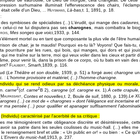
mpteur de vadrouille, ce Dieu de morgue, cela changeait. De cette têt
ression surhumaine illuminait l'effervescence des
chairs,
l'éclamp
était celle d'un Dieu, ...
,
Là-bas,
t. 1
, 1891
, p. 18.
Huysmans
:
 a des symbioses de spécialistes (...) L'érudit, qui mange des
cadavres,
e celui-ci ne lui disputera pas ses
charognes
, mais combattra le bio
,
Mes songes que voici,
1933
, p. 144.
rois
u'élément mortel ou en tant que composante la plus vile de l'être humai
Prison de
chair,
je te maudis! Pourquoi es-tu là? Voyons! Que fais-tu,
 ta pourriture par les rues, qui bois, qui manges, qui dors et qui jou
e
qui me traîne sur la terre, moi qui veux voler dans les cieux et partir da
âme, pour venir là, dans la prison de ce
corps,
où tu bats en vain des a
rent?
,
Smarh,
1839
, p. 116.
Flaubert
ud (
Le Théâtre et son double,
1939, p. 51) a forgé avec
charogne
un 
c. :
L'homme provisoire et matériel, (...) l'homme-charogne.
Individu qui se rend odieux par sa déchéance physique ou morale
2
2
on.
carne
(
cf. carne
B 2),
carogne
(
cf. carogne
ex. 1).
À cette crapule
(
,
Contes et nouvelles,
t. 2, Boule de suif
, 1880
, p. 139).
Le XI
Maupassant
arognes (...) ce mot de
«
charognes
»
dont l'élégance est incertaine et 
r ma pensée (...) pour qualifier et apanager suffisamment l'abominati
(Individu) caractérisé par l'acerbité de sa critique :
elles me témoignèrent cette obligeance discrète et désintéressée, cett
avoir sa patrie dans les seules coulisses du music-hall. (...) elles m
 le renseignement bref et utile : « Un public
en or
! » ou bien : « Ce qu'i
,
L'Envers du music-hall,
1913
, p. 237.