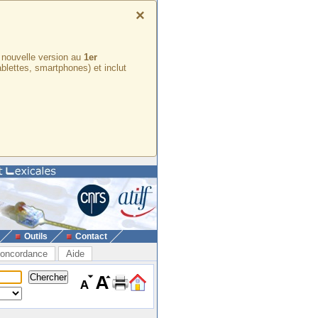
×
e nouvelle version au
1er
ablettes, smartphones) et inclut
Outils
Contact
oncordance
Aide