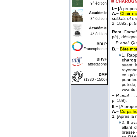
CHAROG
e
9
édition
I.−
[À propos
Académie
A.−
Chair mo
e
soldats et me
8
édition
2
, 1892
, p. 5
Académie
Rem.
Carne
e
4
édition
péj., désign
−
P. anal.
Qua
BDLP
B.−
Bête mor
Francophonie
1. Rapp
BHVF
charog
attestations
suant l
rayonna
ce qu'e
DMF
puanteu
(1330 - 1500)
putride
vivants 
−
P. anal.
..
p. 189).
II.−
[À propo
A.−
Corps h
1.
[Après la 
2. Il av
allant 
brassé 