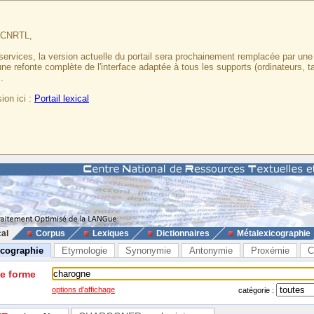
u CNRTL,
services, la version actuelle du portail sera prochainement remplacée par un
 une refonte complète de l'interface adaptée à tous les supports (ordinateurs, t
.
ion ici :
Portail lexical
cal
Corpus
Lexiques
Dictionnaires
Métalexicographie
icographie
Etymologie
Synonymie
Antonymie
Proxémie
C
ne forme
options d'affichage
catégorie :