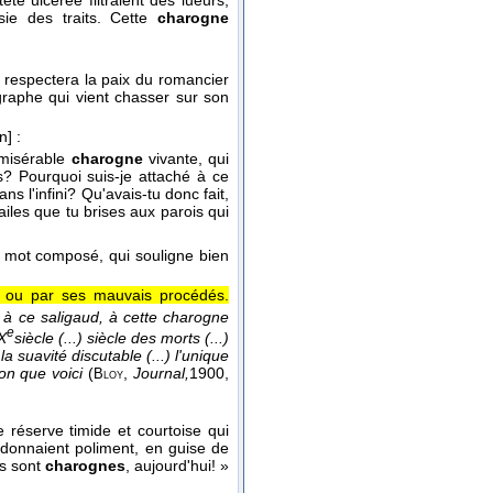
e ulcérée filtraient des lueurs;
sie des traits. Cette
charogne
respectera la paix du romancier
graphe qui vient chasser sur son
n]
:
 misérable
charogne
vivante, qui
is? Pourquoi suis-je attaché à ce
ns l'infini? Qu'avais-tu donc fait,
iles que tu brises aux parois qui
mot composé, qui souligne bien
, ou par ses mauvais procédés.
, à ce saligaud, à cette charogne
e
X
siècle (...) siècle des morts (...)
la suavité discutable (...) l'unique
on que voici
(
,
Journal,
1900
,
Bloy
e réserve timide et courtoise qui
e donnaient poliment, en guise de
ls sont
charognes
, aujourd'hui! »