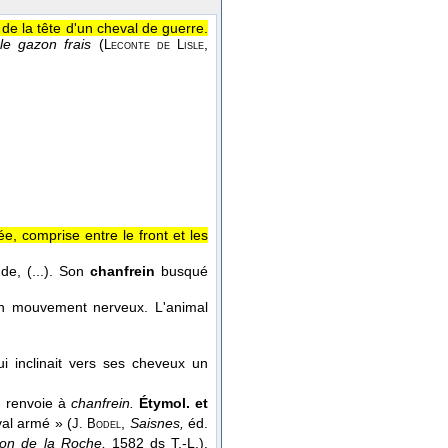
de la tête d'un cheval de guerre.
le gazon frais
(
,
Leconte de Lisle
e, comprise entre le front et les
de, (...). Son
chanfrein
busqué
n mouvement nerveux. L'animal
ui inclinait vers ses cheveux un
,
renvoie à
chanfrein.
Étymol. et
val armé » (
,
Saisnes,
éd.
J. Bodel
on de la Roche,
1582 ds T.-L.),