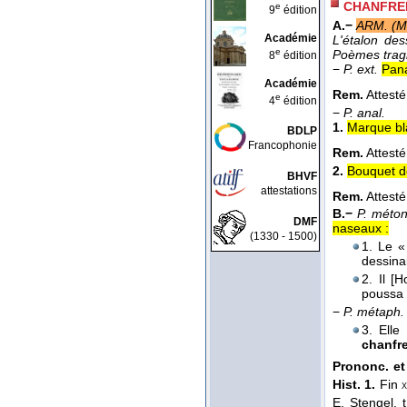
CHANFRE
e
9
édition
A.−
ARM. (M
Académie
L'étalon des
e
Poèmes trag
8
édition
−
P. ext.
Pana
Académie
Rem.
Attest
e
4
édition
−
P. anal.
1.
Marque bla
BDLP
Francophonie
Rem.
Attest
2.
Bouquet de
BHVF
attestations
Rem.
Attest
B.−
P. méton
DMF
naseaux :
(1330 - 1500)
1. Le «
dessina
2. Il [
poussa 
−
P. métaph.
3. Elle
chanfr
Prononc. et 
Hist. 1.
Fin
x
E. Stengel, 