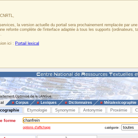
u CNRTL,
services, la version actuelle du portail sera prochainement remplacée par un
 une refonte complète de l'interface adaptée à tous les supports (ordinateurs, t
.
ion ici :
Portail lexical
cal
Corpus
Lexiques
Dictionnaires
Métalexicographie
icographie
Etymologie
Synonymie
Antonymie
Proxémie
C
ne forme
options d'affichage
catégorie :