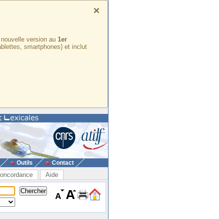
×
e nouvelle version au
1er
ablettes, smartphones) et inclut
Outils
Contact
oncordance
Aide