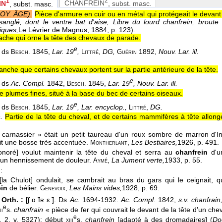
2
1
CHANFREIN
, subst. masc.
IN
, subst. masc.
OY. ÂGE).
Pièce d'armure en cuir ou en métal qui protégeait le devant 
sanglé, dont le ventre bat d'aise, Libre du lourd chanfrein, broute 
iques,
Le Lévrier de Magnus
, 1884
, p. 123).
che qui orne la tête des chevaux de parade.
e
é ds
1845,
Lar. 19
,
,
DG,
1892,
Nouv. Lar. ill.
Besch.
Littré
Guérin
nche que certains chevaux portent sur la partie antérieure de la tête.
e
é ds
Ac. Compl.
1842,
1845,
Lar. 19
, Nouv. Lar. ill.
Besch.
 plumes fines, situé à la base du bec de certains oiseaux.
e
é ds
1845,
Lar. 19
, Lar. encyclop.,
,
DG.
Besch.
Littré
.
Partie de la tête du cheval, et de certains mammifères à tête allongé
 carnassier » était un petit taureau d'un roux sombre de marron d'In
it une bosse très accentuée.
,
Les Bestiaires,
1926
, p. 491.
Montherlant
Honoré] voulut maintenir la tête du cheval et serra au
chanfrein
d'u
un hennissement de douleur.
,
La Jument verte,
1933
, p. 55.
Aymé
:
 [la Chulot] ondulait, se cambrait au bras du gars qui le ceignait, q
ein
de bélier.
,
Les Mains vides,
1928
, p. 69.
Genevoix
Orth. :
[ʃ ɑ ̃fʀ ε ̃]. Ds
Ac.
1694-1932.
Ac. Compl.
1842,
s.v. chanfrain
e
s.
chanfrain
« pièce de fer qui couvrait le devant de la tête d'un che
ii
e
t. 2, v. 5327); début
s.
chanfrein
[adapté à des dromadaires] (
Do
xiii