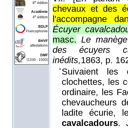
e
8
édition
chevaux et des éc
Académie
l'accompagne dan
e
4
édition
Écuyer cavalcado
BDLP
Francophonie
masc.
Le manège 
BHVF
attestations
des écuyers ca
DMF
inédits,
1863
, p. 16
(1330 - 1500)
Suivaient les 
clochettes, les 
ordinaire, les Fa
chevaucheurs de 
ladite écurie, 
cavalcadours
.