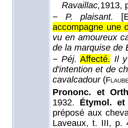
Ravaillac,
1913
, 
−
P. plaisant.
[
accompagne une 
vu en amoureux cav
de la marquise de 
−
Péj.
Affecté.
Il 
d'intention et de 
cavalcadour
(
Flaub
Prononc. et Orth
1932.
Étymol. et 
préposé aux cheva
Laveaux, t. III, p.