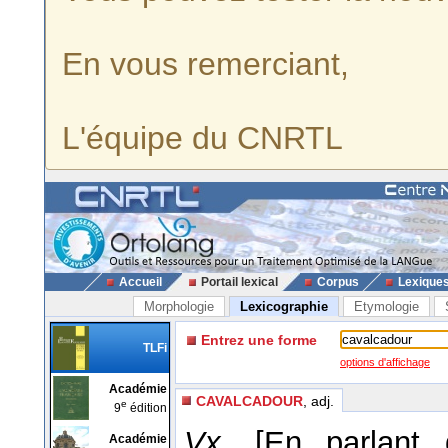
En vous remerciant,
L'équipe du CNRTL
Accueil
Portail lexical
Corpus
Lexique
Morphologie
Lexicographie
Etymologie
Entrez une forme
TLFi
options d'affichage
Académie
CAVALCADOUR
, adj.
e
9
édition
Vx.
[En parlant 
Académie