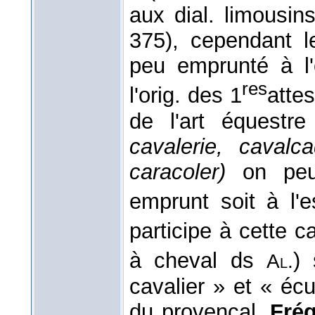
aux dial. limousin
375), cependant l
peu emprunté à l'
res
l'orig. des 1
atte
de l'art équestre 
cavalerie, cavalca
caracoler)
on peut
emprunt soit à l'
participe à cette 
à cheval ds
) 
Al.
cavalier » et « éc
du provençal.
Fréq