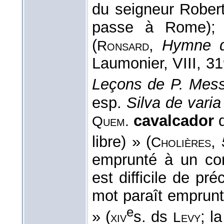
du seigneur Robert 
passe à Rome)
(
,
Hymne d
Ronsard
Laumonier, VIII, 31
Leçons de P. Mes
esp.
Silva de varia
cavalcador
d
Quem.
libre) » (
,
Cholières
emprunté à un co
est difficile de pr
mot paraît emprunté
e
» (
s. ds
; l
xiv
Levy