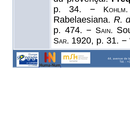
p. 34. −
Kohlm.
Rabelaesiana.
R. d
p. 474. −
Sour
Sain.
1920, p. 31. −
Sar.
44, avenue de l
Tél. : 