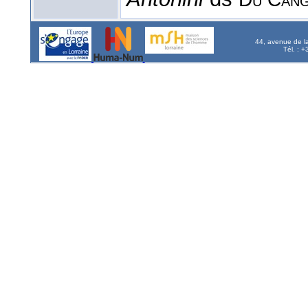
44, avenue de l
Tél. : 