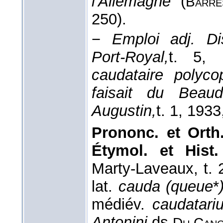
l'Allemagne
(
Barrè
250).
−
Emploi adj.
Di
Port-Royal,
t. 5
, 
caudataire polycop
faisait du Beaude
Augustin,
t. 1
, 1933
Prononc. et Orth.
Étymol. et Hist.
Marty-Laveaux, t. 2
lat.
cauda (queue
*
médiév.
caudatari
Antonini
ds
Du Can