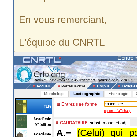
En vous remerciant,
L'équipe du CNRTL
Accueil
Portail lexical
Corpus
Lexique
Morphologie
Lexicographie
Etymologie
Entrez une forme
TLFi
options d'affichage
Académie
CAUDATAIRE
, subst. masc. et adj.
e
9
édition
A.−
(Celui) qui 
Académie