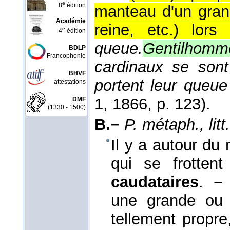
e
8
édition
manteau d'un grand
Académie
reine, etc.) lors
e
4
édition
queue.
Gentilhomme
BDLP
Francophonie
cardinaux se sont
BHVF
portent leur queue 
attestations
1
, 1866
, p. 123).
DMF
(1330 - 1500)
B.−
P. métaph., litt.
Il y a autour du
qui se frottent
caudataires
. −
une grande ou p
tellement propre,