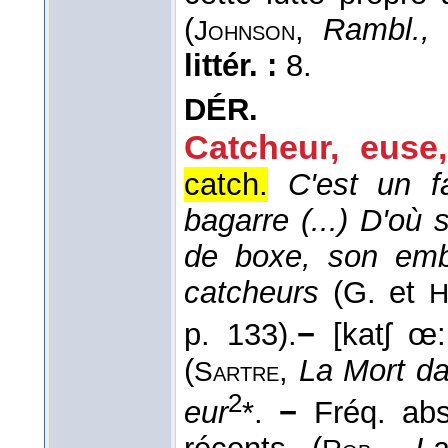
(
,
Rambl.,
Johnson
littér. :
8.
DÉR.
Catcheur, euse
,
catch.
C'est un f
bagarre (...) D'o
de boxe, son emb
catcheurs
(
G. et
H
p. 133).
−
[katʃ œ:
(
,
La Mort da
Sartre
2
eur
*.
−
Fréq. abs.