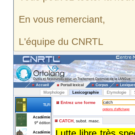
En vous remerciant,
L'équipe du CNRTL
Accueil
Portail lexical
Corpus
Lexique
Morphologie
Lexicographie
Etymologie
Entrez une forme
TLFi
options d'affichage
Académie
CATCH
, subst. masc.
e
9
édition
Lutte libre très spe
Académie