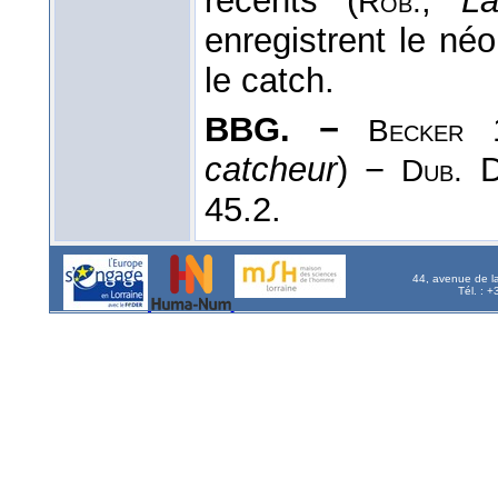
récents (
,
La
Rob.
enregistrent le néo
le catch.
BBG. −
1
Becker
catcheur
) −
D
Dub.
45.2.
44, avenue de l
Tél. : 