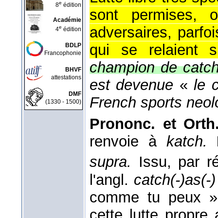
e
8
édition
sont permises, 
Académie
adversaires, parf
e
4
édition
qui se relaient s
BDLP
Francophonie
champion de catch
BHVF
attestations
est devenue
«
le 
DMF
French sports neol
(1330 - 1500)
Prononc. et Orth.
renvoie à
katch.
supra.
Issu, par r
l'angl.
catch(-)as(-
comme tu peux », 
cette lutte propre