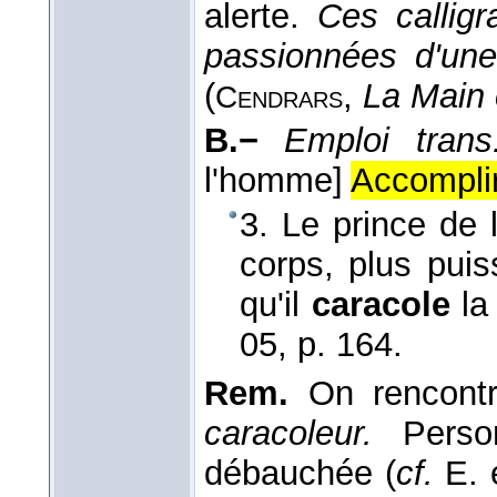
alerte.
Ces callig
passionnées d'u
(
,
La Main
Cendrars
B.−
Emploi trans
l'homme]
Accomplir
3. Le prince de 
corps, plus pui
qu'il
caracole
la
05
, p. 164.
Rem.
On rencontr
caracoleur.
Perso
débauchée (
cf.
E. 