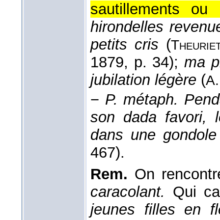
sautillements ou 
hirondelles revenu
petits cris
(
Theurie
1879, p. 34);
ma p
jubilation légère
(
A.
−
P. métaph.
Penda
son dada favori, 
dans une gondole
467).
Rem.
On rencontre
caracolant.
Qui car
jeunes filles en f