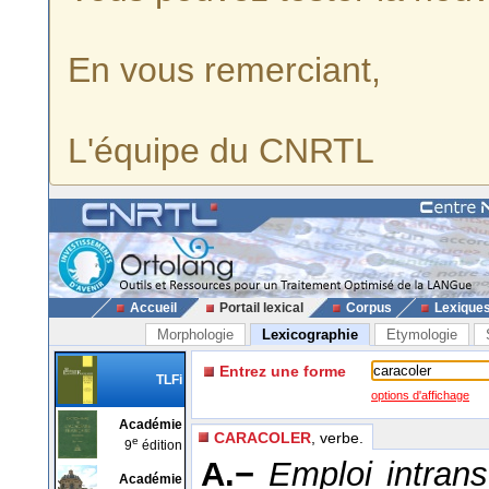
En vous remerciant,
L'équipe du CNRTL
Accueil
Portail lexical
Corpus
Lexique
Morphologie
Lexicographie
Etymologie
Entrez une forme
TLFi
options d'affichage
Académie
CARACOLER
, verbe.
e
9
édition
A.−
Emploi intrans
Académie