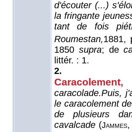
d'écouter (...) s'él
la fringante jeunes
tant de fois pié
Roumestan,
1881
, 
1850
supra
; de
ca
littér. : 1.
2.
Caracolement
,
caracolade.
Puis, j
le caracolement de
de plusieurs da
cavalcade
(
Jammes