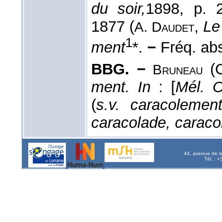
du soir,
1898
, p. 
1877 (
,
Le
A. Daudet
1
ment
*.
−
Fréq. abs. 
BBG. −
(C
Bruneau
ment. In
: [
Mél. O
(
s.v. caracolemen
caracolade, carac
44, avenue de l
Tél. : 