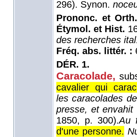
296). Synon.
noceu
Prononc. et Orth.
Étymol. et Hist.
16
des recherches ital.
Fréq. abs. littér. :
DÉR.
1.
Caracolade
,
subs
cavalier qui carac
les caracolades de
presse, et envahit 
1850
, p. 300).
Au f
d'une personne.
Nu