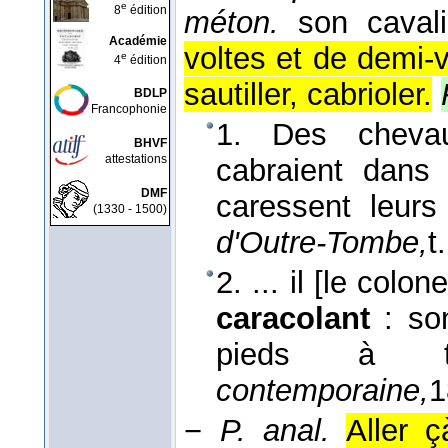
e
8
édition
méton.
son cavali
Académie
voltes et de demi-
e
4
édition
sautiller, cabrioler.
BDLP
Francophonie
1. Des cheva
BHVF
attestations
cabraient dans
DMF
caressent leurs
(1330 - 1500)
d'Outre-Tombe,
t
2. ... il [le colo
caracolant
: son
pieds à 
contemporaine,
1
−
P. anal.
Aller ç