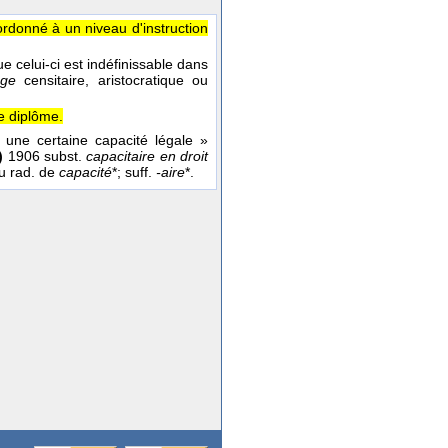
ordonné à un niveau d'instruction
ue celui-ci est indéfinissable dans
age
censitaire, aristocratique ou
ce diplôme.
 une certaine capacité légale »
)
1906 subst.
capacitaire en droit
u rad. de
capacité
*; suff.
-aire
*.