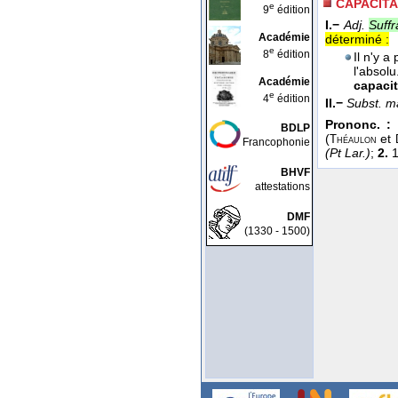
CAPACITA
e
9
édition
I.−
Adj.
Suffr
Académie
déterminé :
e
8
édition
Il n'y a
l'absol
Académie
capacit
e
4
édition
II.−
Subst. m
Prononc. :
[
BDLP
(
et
Théaulon
Francophonie
(Pt Lar.)
;
2.
1
BHVF
attestations
DMF
(1330 - 1500)