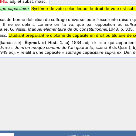
IRE
, adj. et subst. masc.
age capacitaire.
Système de vote selon lequel le droit de vote est sub
 pas de bonne définition du suffrage universel pour l'excellente raison q
u. Il ne se définit, comme on l'a vu, que par opposition au
suffr
aire.
,
Manuel élémentaire de dr. constitutionnel,
1949
, p. 335.
G. Vedel
asc.
Étudiant préparant le diplôme de capacité en droit ou titulaire de 
kapasitε:ʀ].
Étymol. et Hist. 1. a)
1834 adj. dr. « à qui appartient
,
Je m'en moque comme de l'an quarante,
scène 9 ds
);
b
Dartois
Quem.
949 adj. « relatif à une capacité »
suffrage capacitaire supra
ex. Dér. d