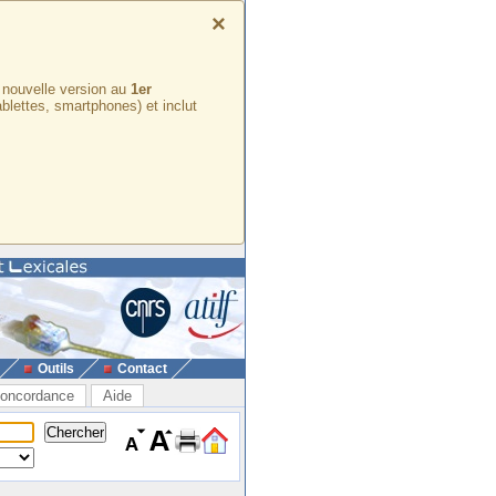
×
e nouvelle version au
1er
ablettes, smartphones) et inclut
Outils
Contact
oncordance
Aide