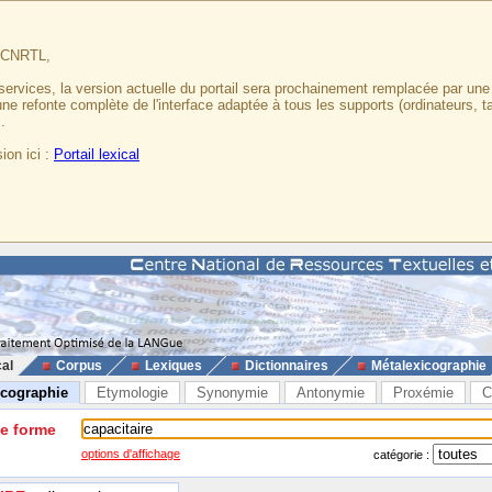
u CNRTL,
services, la version actuelle du portail sera prochainement remplacée par un
 une refonte complète de l'interface adaptée à tous les supports (ordinateurs, t
.
ion ici :
Portail lexical
cal
Corpus
Lexiques
Dictionnaires
Métalexicographie
icographie
Etymologie
Synonymie
Antonymie
Proxémie
C
ne forme
options d'affichage
catégorie :